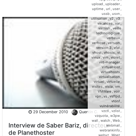
upload
,
uploader
,
uptime
,
url
,
user
,
ussb
,
usvn
,
utilisation
,
v2
,
v3
,
vacances
,
var
,
varnish
,
veille
technologique
,
verbeux
,
verbose
,
version
,
version 3
,
vfat
,
vhost
,
vhosts
,
vi
,
vieux
,
vim
,
violet
,
virt-manager
,
VirtualHost
,
virtualhosts
,
virtualisation
,
virtuel
,
virtuelle
,
visites
,
vista
,
vm
,
VMWare
,
voir
,
vpn
,
vs
,
vsftpd
,
vtonf
,
vulnérabilité
,
vzctl
,
vzlist
,
29 December 2010
Quentin C.
vzquota
,
w3pw
,
wall
,
watch
,
Web
,
Interview de Saber Bariz, directeur
webmail
,
webrankinfo
,
de Planethoster
webvz
,
Wget
,