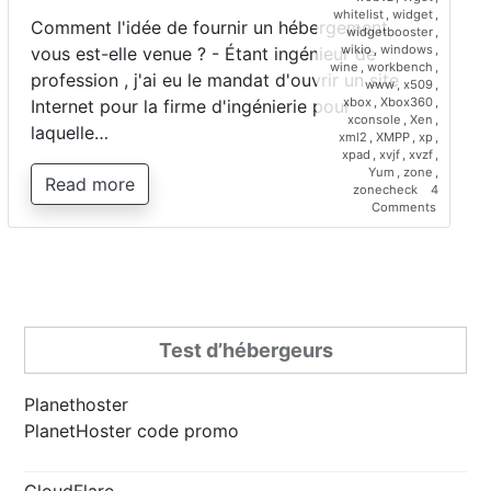
whitelist
,
widget
,
Comment l'idée de fournir un hébergement
widgetbooster
,
wikio
,
windows
,
vous est-elle venue ? - Étant ingénieur de
wine
,
workbench
,
profession , j'ai eu le mandat d'ouvrir un site
www
,
x509
,
xbox
,
Xbox360
,
Internet pour la firme d'ingénierie pour
xconsole
,
Xen
,
laquelle…
xml2
,
XMPP
,
xp
,
xpad
,
xvjf
,
xvzf
,
Yum
,
zone
,
Read more
zonecheck
4
on
Comments
Interview
de
Saber
Bariz,
directeur
de
Planetho
Test d’hébergeurs
Planethoster
PlanetHoster code promo
CloudFlare