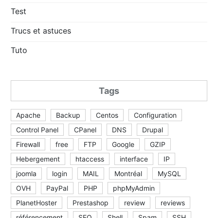
Test
Trucs et astuces
Tuto
Tags
Apache
Backup
Centos
Configuration
Control Panel
CPanel
DNS
Drupal
Firewall
free
FTP
Google
GZIP
Hebergement
htaccess
interface
IP
joomla
login
MAIL
Montréal
MySQL
OVH
PayPal
PHP
phpMyAdmin
PlanetHoster
Prestashop
review
reviews
référencement
SEO
Shell
Spam
SSH