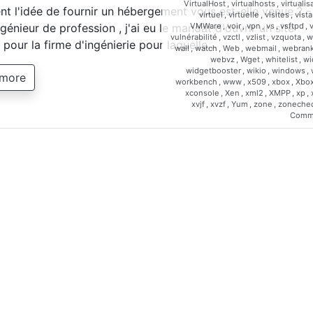
VirtualHost
,
virtualhosts
,
virtualis
 l'idée de fournir un hébergement vous est-elle venue ? -
virtuel
,
virtuelle
,
visites
,
vista
VMWare
,
voir
,
vpn
,
vs
,
vsftpd
,
génieur de profession , j'ai eu le mandat d'ouvrir un site
vulnérabilité
,
vzctl
,
vzlist
,
vzquota
,
w
t pour la firme d'ingénierie pour laquelle…
wall
,
watch
,
Web
,
webmail
,
webrank
webvz
,
Wget
,
whitelist
,
wi
widgetbooster
,
wikio
,
windows
,
 more
workbench
,
www
,
x509
,
xbox
,
Xbo
xconsole
,
Xen
,
xml2
,
XMPP
,
xp
,
xvjf
,
xvzf
,
Yum
,
zone
,
zoneche
Comm