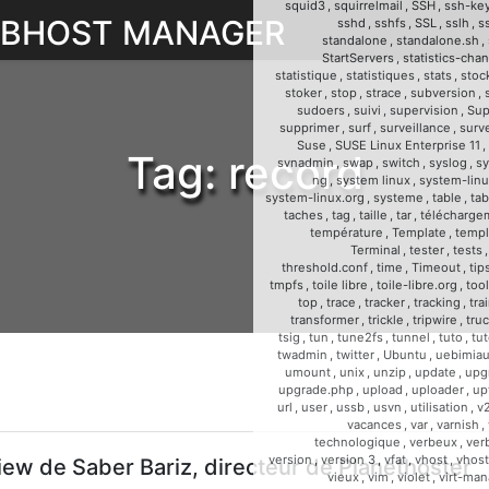
squid3
,
squirrelmail
,
SSH
,
ssh-ke
WEBHOST MANAGER
sshd
,
sshfs
,
SSL
,
sslh
,
s
standalone
,
standalone.sh
,
StartServers
,
statistics-cha
statistique
,
statistiques
,
stats
,
stoc
stoker
,
stop
,
strace
,
subversion
,
sudoers
,
suivi
,
supervision
,
Sup
supprimer
,
surf
,
surveillance
,
surve
Suse
,
SUSE Linux Enterprise 11
,
Tag:
record
svnadmin
,
swap
,
switch
,
syslog
,
sy
ng
,
system linux
,
system-linu
system-linux.org
,
systeme
,
table
,
tab
taches
,
tag
,
taille
,
tar
,
télécharge
température
,
Template
,
templ
Terminal
,
tester
,
tests
threshold.conf
,
time
,
Timeout
,
tip
tmpfs
,
toile libre
,
toile-libre.org
,
too
top
,
trace
,
tracker
,
tracking
,
tra
transformer
,
trickle
,
tripwire
,
tru
tsig
,
tun
,
tune2fs
,
tunnel
,
tuto
,
tut
twadmin
,
twitter
,
Ubuntu
,
uebimia
umount
,
unix
,
unzip
,
update
,
upg
upgrade.php
,
upload
,
uploader
,
up
url
,
user
,
ussb
,
usvn
,
utilisation
,
v
vacances
,
var
,
varnish
,
technologique
,
verbeux
,
ver
version
,
version 3
,
vfat
,
vhost
,
vhost
iew de Saber Bariz, directeur de Planethoster
vieux
,
vim
,
violet
,
virt-man