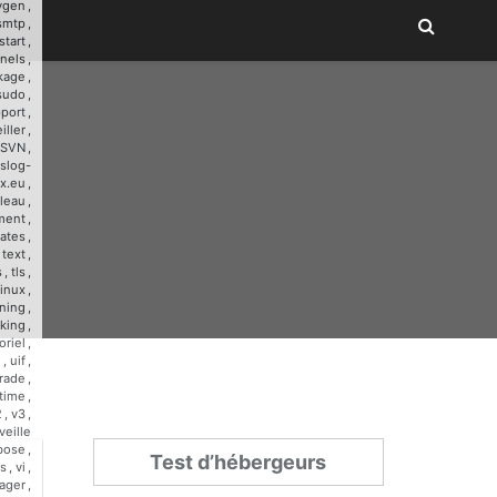
ygen
,
smtp
,
start
,
nnels
,
kage
,
sudo
,
port
,
iller
,
SVN
,
slog-
x.eu
,
leau
,
ment
,
ates
,
,
text
,
s
,
tls
,
linux
,
ining
,
cking
,
oriel
,
u
,
uif
,
rade
,
time
,
2
,
v3
,
veille
bose
,
Test d’hébergeurs
s
,
vi
,
ager
,