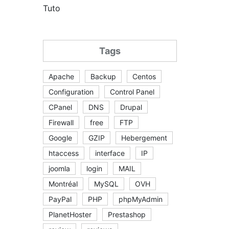
Tuto
Tags
Apache
Backup
Centos
Configuration
Control Panel
CPanel
DNS
Drupal
Firewall
free
FTP
Google
GZIP
Hebergement
htaccess
interface
IP
joomla
login
MAIL
Montréal
MySQL
OVH
PayPal
PHP
phpMyAdmin
PlanetHoster
Prestashop