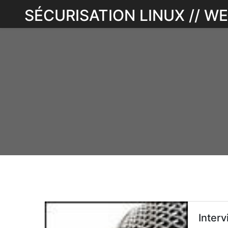
Skip
SÉCURISATION LINUX // 
to
content
Interv