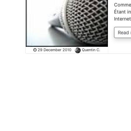
Comment
Étant in
Interne
Read
29 December 2010
Quentin C.