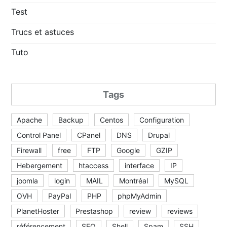
Test
Trucs et astuces
Tuto
Tags
Apache
Backup
Centos
Configuration
Control Panel
CPanel
DNS
Drupal
Firewall
free
FTP
Google
GZIP
Hebergement
htaccess
interface
IP
joomla
login
MAIL
Montréal
MySQL
OVH
PayPal
PHP
phpMyAdmin
PlanetHoster
Prestashop
review
reviews
référencement
SEO
Shell
Spam
SSH