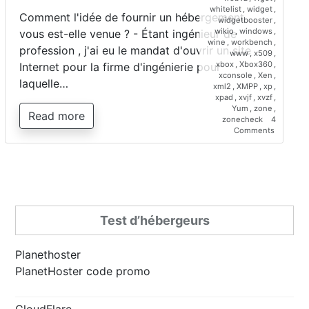
whitelist
,
widget
,
Comment l'idée de fournir un hébergement
widgetbooster
,
wikio
,
windows
,
vous est-elle venue ? - Étant ingénieur de
wine
,
workbench
,
profession , j'ai eu le mandat d'ouvrir un site
www
,
x509
,
xbox
,
Xbox360
,
Internet pour la firme d'ingénierie pour
xconsole
,
Xen
,
laquelle…
xml2
,
XMPP
,
xp
,
xpad
,
xvjf
,
xvzf
,
Yum
,
zone
,
Read more
zonecheck
4
on
Comments
Interview
de
Saber
Bariz,
directeur
de
Planetho
Test d’hébergeurs
Planethoster
PlanetHoster code promo
CloudFlare