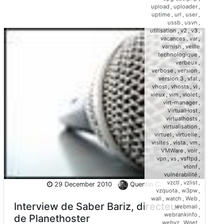
upload
,
uploader
,
uptime
,
url
,
user
,
ussb
,
usvn
,
utilisation
,
v2
,
v3
,
vacances
,
var
,
varnish
,
veille
technologique
,
verbeux
,
verbose
,
version
,
version 3
,
vfat
,
vhost
,
vhosts
,
vi
,
vieux
,
vim
,
violet
,
virt-manager
,
VirtualHost
,
virtualhosts
,
virtualisation
,
virtuel
,
virtuelle
,
visites
,
vista
,
vm
,
VMWare
,
voir
,
vpn
,
vs
,
vsftpd
,
vtonf
,
vulnérabilité
,
vzctl
,
vzlist
,
29 December 2010
Quentin C.
vzquota
,
w3pw
,
wall
,
watch
,
Web
,
Interview de Saber Bariz, directeur
webmail
,
webrankinfo
,
de Planethoster
webvz
,
Wget
,