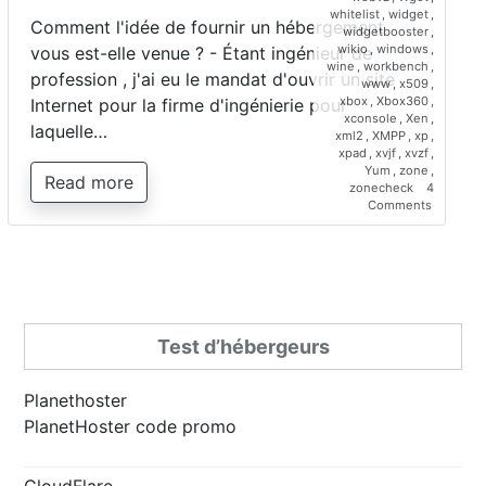
whitelist
,
widget
,
Comment l'idée de fournir un hébergement
widgetbooster
,
wikio
,
windows
,
vous est-elle venue ? - Étant ingénieur de
wine
,
workbench
,
profession , j'ai eu le mandat d'ouvrir un site
www
,
x509
,
xbox
,
Xbox360
,
Internet pour la firme d'ingénierie pour
xconsole
,
Xen
,
laquelle…
xml2
,
XMPP
,
xp
,
xpad
,
xvjf
,
xvzf
,
Yum
,
zone
,
Read more
zonecheck
4
on
Comments
Interview
de
Saber
Bariz,
directeur
de
Planetho
Test d’hébergeurs
Planethoster
PlanetHoster code promo
CloudFlare