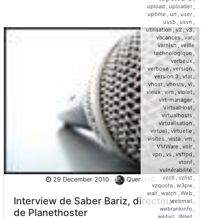
upload
,
uploader
,
uptime
,
url
,
user
,
ussb
,
usvn
,
utilisation
,
v2
,
v3
,
vacances
,
var
,
varnish
,
veille
technologique
,
verbeux
,
verbose
,
version
,
version 3
,
vfat
,
vhost
,
vhosts
,
vi
,
vieux
,
vim
,
violet
,
virt-manager
,
VirtualHost
,
virtualhosts
,
virtualisation
,
virtuel
,
virtuelle
,
visites
,
vista
,
vm
,
VMWare
,
voir
,
vpn
,
vs
,
vsftpd
,
vtonf
,
vulnérabilité
,
vzctl
,
vzlist
,
29 December 2010
Quentin C.
vzquota
,
w3pw
,
wall
,
watch
,
Web
,
Interview de Saber Bariz, directeur
webmail
,
webrankinfo
,
de Planethoster
webvz
,
Wget
,