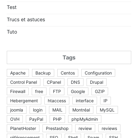
Test
Trucs et astuces
Tuto
Tags
Apache
Backup
Centos
Configuration
Control Panel
CPanel
DNS
Drupal
Firewall
free
FTP
Google
GZIP
Hebergement
htaccess
interface
IP
joomla
login
MAIL
Montréal
MySQL
OVH
PayPal
PHP
phpMyAdmin
PlanetHoster
Prestashop
review
reviews
référencement
SEO
Shell
Spam
SSH