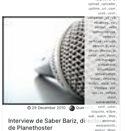
upload
,
uploader
,
uptime
,
url
,
user
,
ussb
,
usvn
,
utilisation
,
v2
,
v3
,
vacances
,
var
,
varnish
,
veille
technologique
,
verbeux
,
verbose
,
version
,
version 3
,
vfat
,
vhost
,
vhosts
,
vi
,
vieux
,
vim
,
violet
,
virt-manager
,
VirtualHost
,
virtualhosts
,
virtualisation
,
virtuel
,
virtuelle
,
visites
,
vista
,
vm
,
VMWare
,
voir
,
vpn
,
vs
,
vsftpd
,
vtonf
,
vulnérabilité
,
vzctl
,
vzlist
,
29 December 2010
Quentin C.
vzquota
,
w3pw
,
wall
,
watch
,
Web
,
Interview de Saber Bariz, directeur
webmail
,
webrankinfo
,
de Planethoster
webvz
,
Wget
,