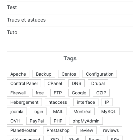
Test
Trucs et astuces
Tuto
Tags
Apache
Backup
Centos
Configuration
Control Panel
CPanel
DNS
Drupal
Firewall
free
FTP
Google
GZIP
Hebergement
htaccess
interface
IP
joomla
login
MAIL
Montréal
MySQL
OVH
PayPal
PHP
phpMyAdmin
PlanetHoster
Prestashop
review
reviews
référencement
SEO
Shell
Spam
SSH