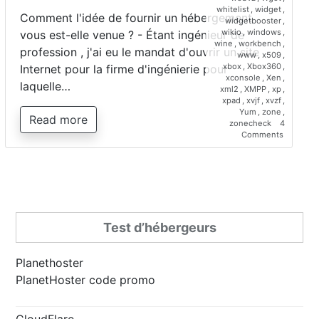
whitelist
,
widget
,
Comment l'idée de fournir un hébergement
widgetbooster
,
wikio
,
windows
,
vous est-elle venue ? - Étant ingénieur de
wine
,
workbench
,
profession , j'ai eu le mandat d'ouvrir un site
www
,
x509
,
xbox
,
Xbox360
,
Internet pour la firme d'ingénierie pour
xconsole
,
Xen
,
laquelle…
xml2
,
XMPP
,
xp
,
xpad
,
xvjf
,
xvzf
,
Yum
,
zone
,
Read more
zonecheck
4
on
Comments
Interview
de
Saber
Bariz,
directeur
de
Planetho
Test d’hébergeurs
Planethoster
PlanetHoster code promo
CloudFlare