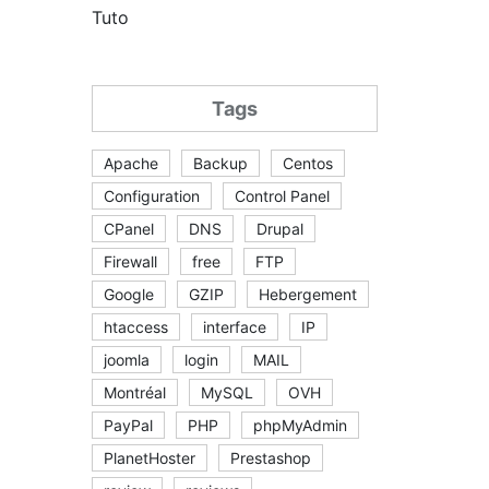
Tuto
Tags
Apache
Backup
Centos
Configuration
Control Panel
CPanel
DNS
Drupal
Firewall
free
FTP
Google
GZIP
Hebergement
htaccess
interface
IP
joomla
login
MAIL
Montréal
MySQL
OVH
PayPal
PHP
phpMyAdmin
PlanetHoster
Prestashop