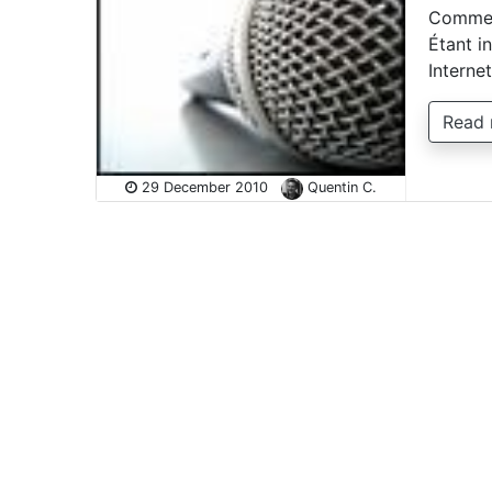
Comment
Étant in
Interne
Read
29 December 2010
Quentin C.