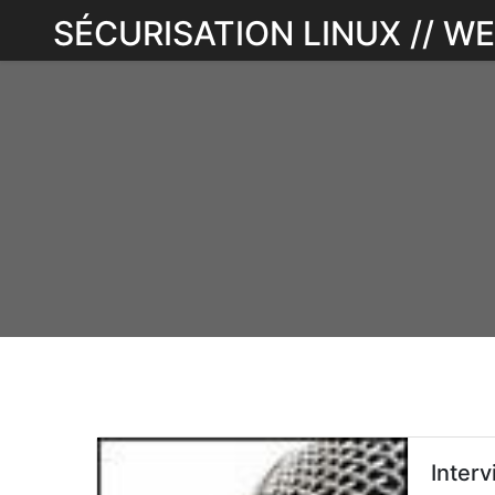
Skip
SÉCURISATION LINUX // 
to
content
Interv