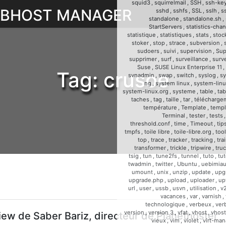
squid3
,
squirrelmail
,
SSH
,
ssh-ke
WEBHOST MANAGER
sshd
,
sshfs
,
SSL
,
sslh
,
s
standalone
,
standalone.sh
,
StartServers
,
statistics-cha
statistique
,
statistiques
,
stats
,
stoc
stoker
,
stop
,
strace
,
subversion
,
sudoers
,
suivi
,
supervision
,
Sup
supprimer
,
surf
,
surveillance
,
surve
Suse
,
SUSE Linux Enterprise 11
,
Tag:
crusoe
svnadmin
,
swap
,
switch
,
syslog
,
sy
ng
,
system linux
,
system-linu
system-linux.org
,
systeme
,
table
,
tab
taches
,
tag
,
taille
,
tar
,
télécharge
température
,
Template
,
templ
Terminal
,
tester
,
tests
threshold.conf
,
time
,
Timeout
,
tip
tmpfs
,
toile libre
,
toile-libre.org
,
too
top
,
trace
,
tracker
,
tracking
,
tra
transformer
,
trickle
,
tripwire
,
tru
tsig
,
tun
,
tune2fs
,
tunnel
,
tuto
,
tut
twadmin
,
twitter
,
Ubuntu
,
uebimia
umount
,
unix
,
unzip
,
update
,
upg
upgrade.php
,
upload
,
uploader
,
up
url
,
user
,
ussb
,
usvn
,
utilisation
,
v
vacances
,
var
,
varnish
,
technologique
,
verbeux
,
ver
version
,
version 3
,
vfat
,
vhost
,
vhost
iew de Saber Bariz, directeur de Planethoster
vieux
,
vim
,
violet
,
virt-man