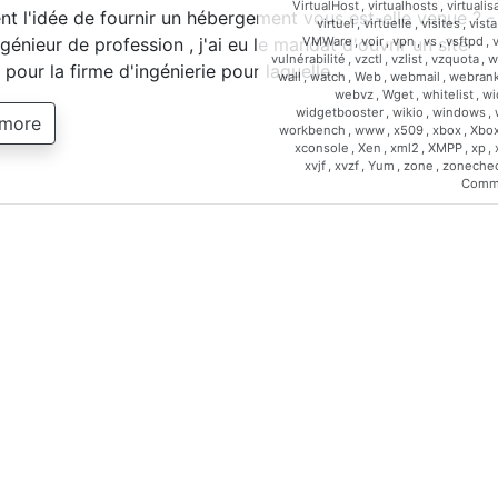
VirtualHost
,
virtualhosts
,
virtualis
 l'idée de fournir un hébergement vous est-elle venue ? -
virtuel
,
virtuelle
,
visites
,
vista
VMWare
,
voir
,
vpn
,
vs
,
vsftpd
,
génieur de profession , j'ai eu le mandat d'ouvrir un site
vulnérabilité
,
vzctl
,
vzlist
,
vzquota
,
w
t pour la firme d'ingénierie pour laquelle…
wall
,
watch
,
Web
,
webmail
,
webrank
webvz
,
Wget
,
whitelist
,
wi
widgetbooster
,
wikio
,
windows
,
 more
workbench
,
www
,
x509
,
xbox
,
Xbo
xconsole
,
Xen
,
xml2
,
XMPP
,
xp
,
xvjf
,
xvzf
,
Yum
,
zone
,
zoneche
Comm