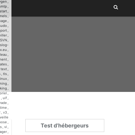
ygen
,
smtp
,
start
,
nnels
,
kage
,
sudo
,
port
,
iller
,
SVN
,
slog-
x.eu
,
leau
,
ment
,
ates
,
,
text
,
s
,
tls
,
linux
,
ining
,
cking
,
oriel
,
u
,
uif
,
rade
,
time
,
2
,
v3
,
veille
bose
,
Test d’hébergeurs
s
,
vi
,
ager
,