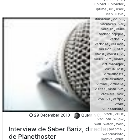
upload
,
uploader
,
uptime
,
url
,
user
,
ussb
,
usvn
,
utilisation
,
v2
,
v3
,
vacances
,
var
,
varnish
,
veille
technologique
,
verbeux
,
verbose
,
version
,
version 3
,
vfat
,
vhost
,
vhosts
,
vi
,
vieux
,
vim
,
violet
,
virt-manager
,
VirtualHost
,
virtualhosts
,
virtualisation
,
virtuel
,
virtuelle
,
visites
,
vista
,
vm
,
VMWare
,
voir
,
vpn
,
vs
,
vsftpd
,
vtonf
,
vulnérabilité
,
vzctl
,
vzlist
,
29 December 2010
Quentin C.
vzquota
,
w3pw
,
wall
,
watch
,
Web
,
Interview de Saber Bariz, directeur
webmail
,
webrankinfo
,
de Planethoster
webvz
,
Wget
,