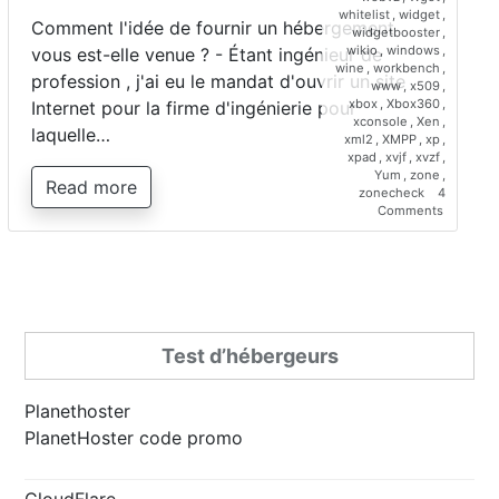
whitelist
,
widget
,
Comment l'idée de fournir un hébergement
widgetbooster
,
wikio
,
windows
,
vous est-elle venue ? - Étant ingénieur de
wine
,
workbench
,
profession , j'ai eu le mandat d'ouvrir un site
www
,
x509
,
xbox
,
Xbox360
,
Internet pour la firme d'ingénierie pour
xconsole
,
Xen
,
laquelle…
xml2
,
XMPP
,
xp
,
xpad
,
xvjf
,
xvzf
,
Yum
,
zone
,
Read more
zonecheck
4
on
Comments
Interview
de
Saber
Bariz,
directeur
de
Planetho
Test d’hébergeurs
Planethoster
PlanetHoster code promo
CloudFlare