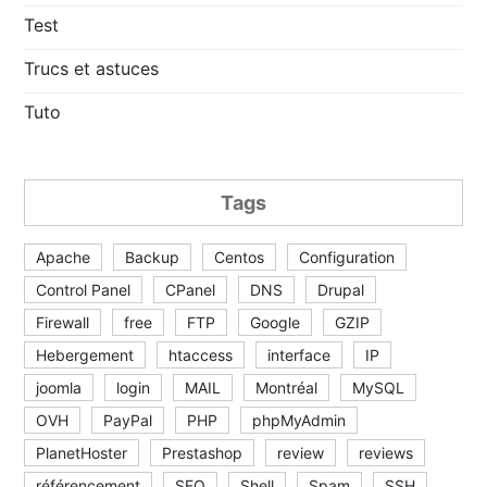
Test
Trucs et astuces
Tuto
Tags
Apache
Backup
Centos
Configuration
Control Panel
CPanel
DNS
Drupal
Firewall
free
FTP
Google
GZIP
Hebergement
htaccess
interface
IP
joomla
login
MAIL
Montréal
MySQL
OVH
PayPal
PHP
phpMyAdmin
PlanetHoster
Prestashop
review
reviews
référencement
SEO
Shell
Spam
SSH