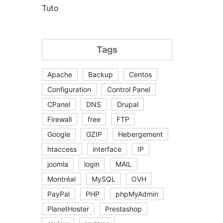
Tuto
Tags
Apache
Backup
Centos
Configuration
Control Panel
CPanel
DNS
Drupal
Firewall
free
FTP
Google
GZIP
Hebergement
htaccess
interface
IP
joomla
login
MAIL
Montréal
MySQL
OVH
PayPal
PHP
phpMyAdmin
PlanetHoster
Prestashop