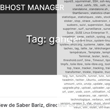
squid3
,
squirrelmail
,
SSH
,
ssh-ke
WEBHOST MANAGER
sshd
,
sshfs
,
SSL
,
sslh
,
s
standalone
,
standalone.sh
,
StartServers
,
statistics-cha
statistique
,
statistiques
,
stats
,
stoc
stoker
,
stop
,
strace
,
subversion
,
sudoers
,
suivi
,
supervision
,
Sup
supprimer
,
surf
,
surveillance
,
surve
Suse
,
SUSE Linux Enterprise 11
,
Tag:
gangan
svnadmin
,
swap
,
switch
,
syslog
,
sy
ng
,
system linux
,
system-linu
system-linux.org
,
systeme
,
table
,
tab
taches
,
tag
,
taille
,
tar
,
télécharge
température
,
Template
,
templ
Terminal
,
tester
,
tests
threshold.conf
,
time
,
Timeout
,
tip
tmpfs
,
toile libre
,
toile-libre.org
,
too
top
,
trace
,
tracker
,
tracking
,
tra
transformer
,
trickle
,
tripwire
,
tru
tsig
,
tun
,
tune2fs
,
tunnel
,
tuto
,
tut
twadmin
,
twitter
,
Ubuntu
,
uebimia
umount
,
unix
,
unzip
,
update
,
upg
upgrade.php
,
upload
,
uploader
,
up
url
,
user
,
ussb
,
usvn
,
utilisation
,
v
vacances
,
var
,
varnish
,
technologique
,
verbeux
,
ver
version
,
version 3
,
vfat
,
vhost
,
vhost
iew de Saber Bariz, directeur de Planethoster
vieux
,
vim
,
violet
,
virt-man