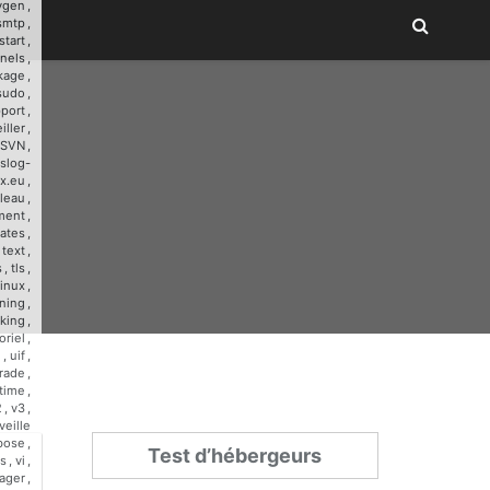
ygen
,
smtp
,
start
,
nnels
,
kage
,
sudo
,
port
,
iller
,
SVN
,
slog-
x.eu
,
leau
,
ment
,
ates
,
,
text
,
s
,
tls
,
linux
,
ining
,
cking
,
oriel
,
u
,
uif
,
rade
,
time
,
2
,
v3
,
veille
bose
,
Test d’hébergeurs
s
,
vi
,
ager
,