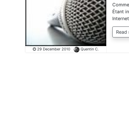
Comment
Étant in
Interne
Read
29 December 2010
Quentin C.