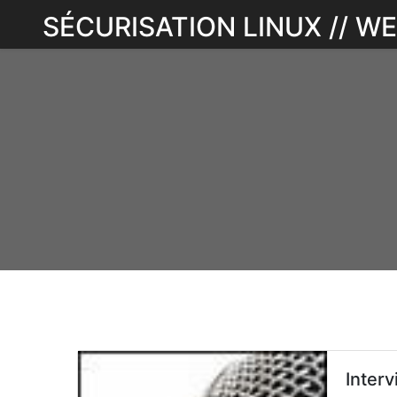
Skip
SÉCURISATION LINUX // 
to
content
Interv