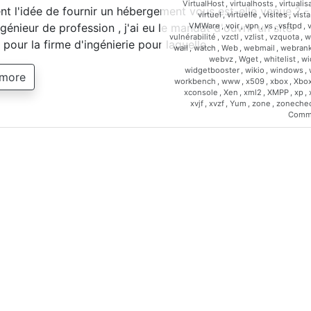
VirtualHost
,
virtualhosts
,
virtualis
 l'idée de fournir un hébergement vous est-elle venue ? -
virtuel
,
virtuelle
,
visites
,
vista
VMWare
,
voir
,
vpn
,
vs
,
vsftpd
,
génieur de profession , j'ai eu le mandat d'ouvrir un site
vulnérabilité
,
vzctl
,
vzlist
,
vzquota
,
w
t pour la firme d'ingénierie pour laquelle…
wall
,
watch
,
Web
,
webmail
,
webrank
webvz
,
Wget
,
whitelist
,
wi
widgetbooster
,
wikio
,
windows
,
 more
workbench
,
www
,
x509
,
xbox
,
Xbo
xconsole
,
Xen
,
xml2
,
XMPP
,
xp
,
xvjf
,
xvzf
,
Yum
,
zone
,
zoneche
Comm