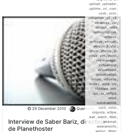
upload
,
uploader
,
uptime
,
url
,
user
,
ussb
,
usvn
,
utilisation
,
v2
,
v3
,
vacances
,
var
,
varnish
,
veille
technologique
,
verbeux
,
verbose
,
version
,
version 3
,
vfat
,
vhost
,
vhosts
,
vi
,
vieux
,
vim
,
violet
,
virt-manager
,
VirtualHost
,
virtualhosts
,
virtualisation
,
virtuel
,
virtuelle
,
visites
,
vista
,
vm
,
VMWare
,
voir
,
vpn
,
vs
,
vsftpd
,
vtonf
,
vulnérabilité
,
vzctl
,
vzlist
,
29 December 2010
Quentin C.
vzquota
,
w3pw
,
wall
,
watch
,
Web
,
Interview de Saber Bariz, directeur
webmail
,
webrankinfo
,
de Planethoster
webvz
,
Wget
,