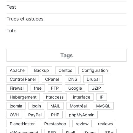
Test
Trucs et astuces
Tuto
Tags
Apache
Backup
Centos
Configuration
Control Panel
CPanel
DNS
Drupal
Firewall
free
FTP
Google
GZIP
Hebergement
htaccess
interface
IP
joomla
login
MAIL
Montréal
MySQL
OVH
PayPal
PHP
phpMyAdmin
PlanetHoster
Prestashop
review
reviews
référencement
SEO
Shell
Spam
SSH