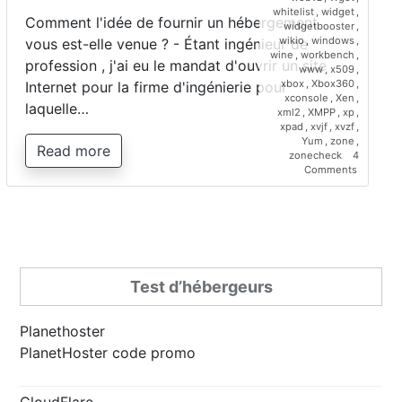
whitelist
,
widget
,
Comment l'idée de fournir un hébergement
widgetbooster
,
wikio
,
windows
,
vous est-elle venue ? - Étant ingénieur de
wine
,
workbench
,
profession , j'ai eu le mandat d'ouvrir un site
www
,
x509
,
xbox
,
Xbox360
,
Internet pour la firme d'ingénierie pour
xconsole
,
Xen
,
laquelle…
xml2
,
XMPP
,
xp
,
xpad
,
xvjf
,
xvzf
,
Yum
,
zone
,
Read more
zonecheck
4
on
Comments
Interview
de
Saber
Bariz,
directeur
de
Planetho
Test d’hébergeurs
Planethoster
PlanetHoster code promo
CloudFlare