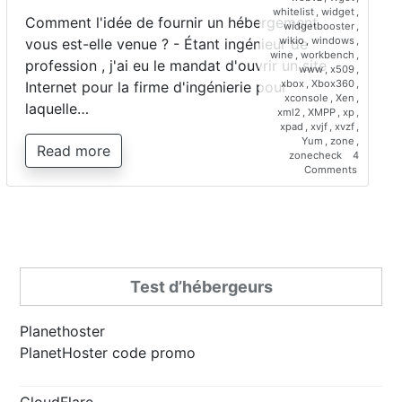
whitelist
,
widget
,
Comment l'idée de fournir un hébergement
widgetbooster
,
wikio
,
windows
,
vous est-elle venue ? - Étant ingénieur de
wine
,
workbench
,
profession , j'ai eu le mandat d'ouvrir un site
www
,
x509
,
xbox
,
Xbox360
,
Internet pour la firme d'ingénierie pour
xconsole
,
Xen
,
laquelle…
xml2
,
XMPP
,
xp
,
xpad
,
xvjf
,
xvzf
,
Yum
,
zone
,
Read more
zonecheck
4
on
Comments
Interview
de
Saber
Bariz,
directeur
de
Planetho
Test d’hébergeurs
Planethoster
PlanetHoster code promo
CloudFlare