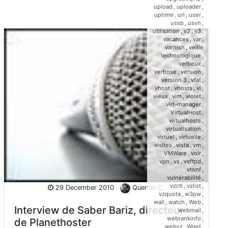
upload
,
uploader
,
uptime
,
url
,
user
,
ussb
,
usvn
,
utilisation
,
v2
,
v3
,
vacances
,
var
,
varnish
,
veille
technologique
,
verbeux
,
verbose
,
version
,
version 3
,
vfat
,
vhost
,
vhosts
,
vi
,
vieux
,
vim
,
violet
,
virt-manager
,
VirtualHost
,
virtualhosts
,
virtualisation
,
virtuel
,
virtuelle
,
visites
,
vista
,
vm
,
VMWare
,
voir
,
vpn
,
vs
,
vsftpd
,
vtonf
,
vulnérabilité
,
vzctl
,
vzlist
,
29 December 2010
Quentin C.
vzquota
,
w3pw
,
wall
,
watch
,
Web
,
Interview de Saber Bariz, directeur
webmail
,
webrankinfo
,
de Planethoster
webvz
,
Wget
,