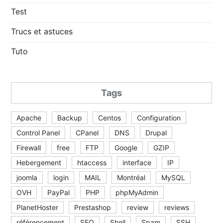
Test
Trucs et astuces
Tuto
Tags
Apache
Backup
Centos
Configuration
Control Panel
CPanel
DNS
Drupal
Firewall
free
FTP
Google
GZIP
Hebergement
htaccess
interface
IP
joomla
login
MAIL
Montréal
MySQL
OVH
PayPal
PHP
phpMyAdmin
PlanetHoster
Prestashop
review
reviews
référencement
SEO
Shell
Spam
SSH