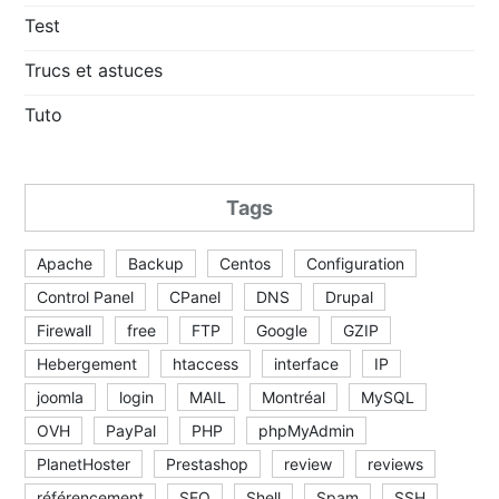
Test
Trucs et astuces
Tuto
Tags
Apache
Backup
Centos
Configuration
Control Panel
CPanel
DNS
Drupal
Firewall
free
FTP
Google
GZIP
Hebergement
htaccess
interface
IP
joomla
login
MAIL
Montréal
MySQL
OVH
PayPal
PHP
phpMyAdmin
PlanetHoster
Prestashop
review
reviews
référencement
SEO
Shell
Spam
SSH