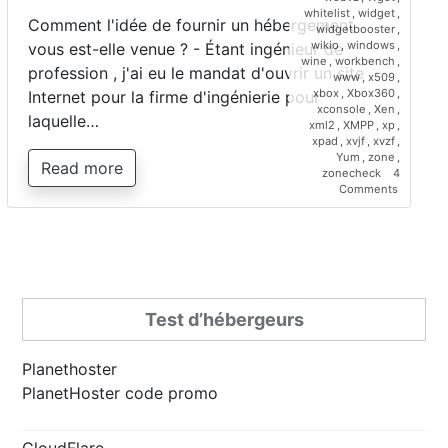
whitelist
,
widget
,
Comment l'idée de fournir un hébergement
widgetbooster
,
wikio
,
windows
,
vous est-elle venue ? - Étant ingénieur de
wine
,
workbench
,
profession , j'ai eu le mandat d'ouvrir un site
www
,
x509
,
xbox
,
Xbox360
,
Internet pour la firme d'ingénierie pour
xconsole
,
Xen
,
laquelle…
xml2
,
XMPP
,
xp
,
xpad
,
xvjf
,
xvzf
,
Yum
,
zone
,
Read more
zonecheck
4
on
Comments
Interview
de
Saber
Bariz,
directeur
de
Planetho
Test d’hébergeurs
Planethoster
PlanetHoster code promo
CloudFlare