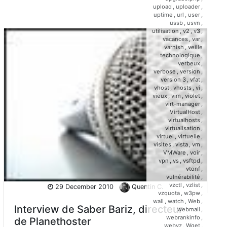
upload
,
uploader
,
uptime
,
url
,
user
,
ussb
,
usvn
,
utilisation
,
v2
,
v3
,
vacances
,
var
,
varnish
,
veille
technologique
,
verbeux
,
verbose
,
version
,
version 3
,
vfat
,
vhost
,
vhosts
,
vi
,
vieux
,
vim
,
violet
,
virt-manager
,
VirtualHost
,
virtualhosts
,
virtualisation
,
virtuel
,
virtuelle
,
visites
,
vista
,
vm
,
VMWare
,
voir
,
vpn
,
vs
,
vsftpd
,
vtonf
,
vulnérabilité
,
vzctl
,
vzlist
,
29 December 2010
Quentin C.
vzquota
,
w3pw
,
wall
,
watch
,
Web
,
Interview de Saber Bariz, directeur
webmail
,
webrankinfo
,
de Planethoster
webvz
,
Wget
,