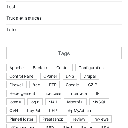
Test
Trucs et astuces
Tuto
Tags
Apache
Backup
Centos
Configuration
Control Panel
CPanel
DNS
Drupal
Firewall
free
FTP
Google
GZIP
Hebergement
htaccess
interface
IP
joomla
login
MAIL
Montréal
MySQL
OVH
PayPal
PHP
phpMyAdmin
PlanetHoster
Prestashop
review
reviews
référencement
SEO
Shell
Spam
SSH