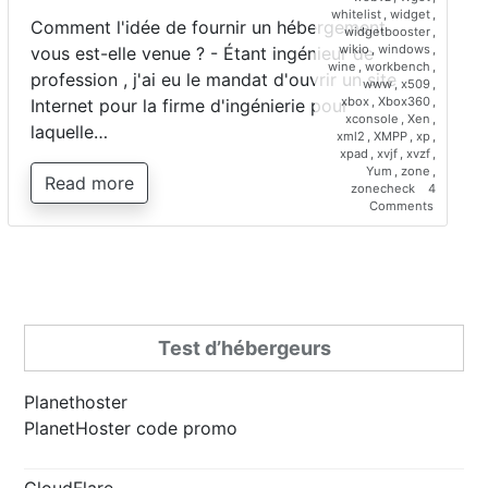
whitelist
,
widget
,
Comment l'idée de fournir un hébergement
widgetbooster
,
wikio
,
windows
,
vous est-elle venue ? - Étant ingénieur de
wine
,
workbench
,
profession , j'ai eu le mandat d'ouvrir un site
www
,
x509
,
xbox
,
Xbox360
,
Internet pour la firme d'ingénierie pour
xconsole
,
Xen
,
laquelle…
xml2
,
XMPP
,
xp
,
xpad
,
xvjf
,
xvzf
,
Yum
,
zone
,
Read more
zonecheck
4
on
Comments
Interview
de
Saber
Bariz,
directeur
de
Planetho
Test d’hébergeurs
Planethoster
PlanetHoster code promo
CloudFlare