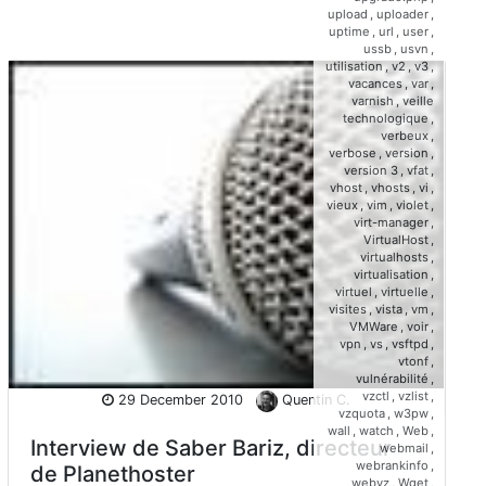
upload
,
uploader
,
uptime
,
url
,
user
,
ussb
,
usvn
,
utilisation
,
v2
,
v3
,
vacances
,
var
,
varnish
,
veille
technologique
,
verbeux
,
verbose
,
version
,
version 3
,
vfat
,
vhost
,
vhosts
,
vi
,
vieux
,
vim
,
violet
,
virt-manager
,
VirtualHost
,
virtualhosts
,
virtualisation
,
virtuel
,
virtuelle
,
visites
,
vista
,
vm
,
VMWare
,
voir
,
vpn
,
vs
,
vsftpd
,
vtonf
,
vulnérabilité
,
vzctl
,
vzlist
,
29 December 2010
Quentin C.
vzquota
,
w3pw
,
wall
,
watch
,
Web
,
Interview de Saber Bariz, directeur
webmail
,
webrankinfo
,
de Planethoster
webvz
,
Wget
,