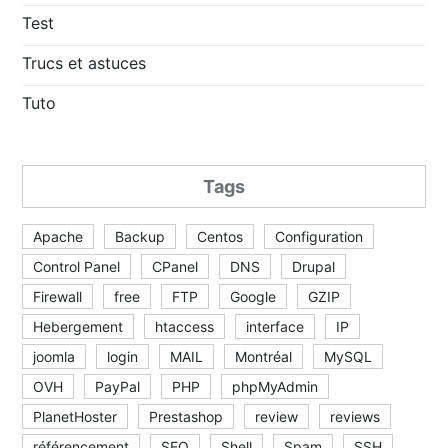
Test
Trucs et astuces
Tuto
Tags
Apache
Backup
Centos
Configuration
Control Panel
CPanel
DNS
Drupal
Firewall
free
FTP
Google
GZIP
Hebergement
htaccess
interface
IP
joomla
login
MAIL
Montréal
MySQL
OVH
PayPal
PHP
phpMyAdmin
PlanetHoster
Prestashop
review
reviews
référencement
SEO
Shell
Spam
SSH