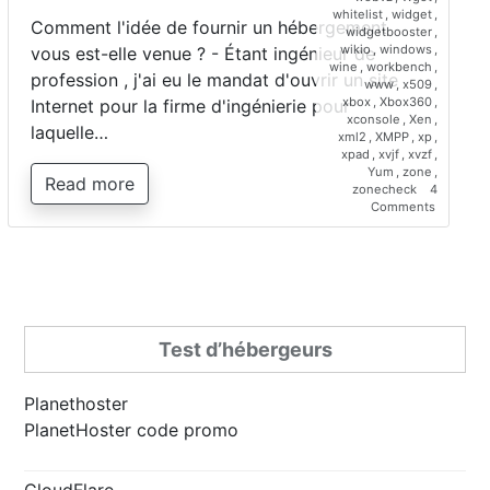
whitelist
,
widget
,
Comment l'idée de fournir un hébergement
widgetbooster
,
wikio
,
windows
,
vous est-elle venue ? - Étant ingénieur de
wine
,
workbench
,
profession , j'ai eu le mandat d'ouvrir un site
www
,
x509
,
xbox
,
Xbox360
,
Internet pour la firme d'ingénierie pour
xconsole
,
Xen
,
laquelle…
xml2
,
XMPP
,
xp
,
xpad
,
xvjf
,
xvzf
,
Yum
,
zone
,
Read more
zonecheck
4
on
Comments
Interview
de
Saber
Bariz,
directeur
de
Planetho
Test d’hébergeurs
Planethoster
PlanetHoster code promo
CloudFlare