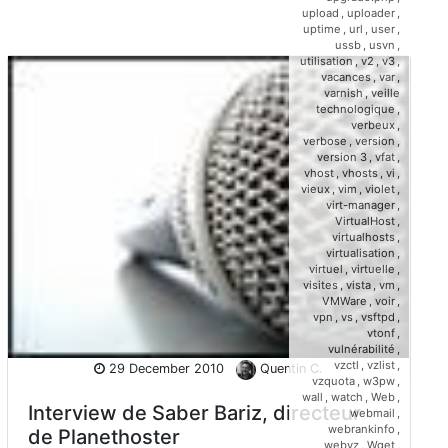
upload
,
uploader
,
uptime
,
url
,
user
,
ussb
,
usvn
,
utilisation
,
v2
,
v3
,
vacances
,
var
,
varnish
,
veille
technologique
,
verbeux
,
verbose
,
version
,
version 3
,
vfat
,
vhost
,
vhosts
,
vi
,
vieux
,
vim
,
violet
,
virt-manager
,
VirtualHost
,
virtualhosts
,
virtualisation
,
virtuel
,
virtuelle
,
visites
,
vista
,
vm
,
VMWare
,
voir
,
vpn
,
vs
,
vsftpd
,
vtonf
,
vulnérabilité
,
vzctl
,
vzlist
,
29 December 2010
Quentin C.
vzquota
,
w3pw
,
wall
,
watch
,
Web
,
Interview de Saber Bariz, directeur
webmail
,
webrankinfo
,
de Planethoster
webvz
,
Wget
,