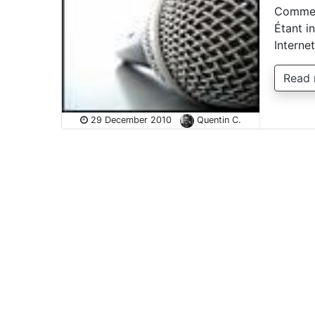
Comment
Étant in
Interne
Read
29 December 2010
Quentin C.