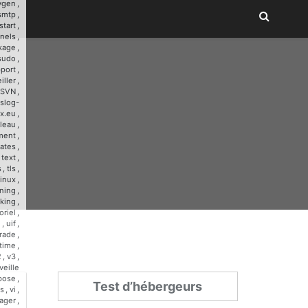
ygen
,
smtp
,
start
,
nnels
,
kage
,
sudo
,
port
,
iller
,
SVN
,
slog-
x.eu
,
leau
,
ment
,
ates
,
,
text
,
s
,
tls
,
linux
,
ining
,
cking
,
oriel
,
u
,
uif
,
rade
,
time
,
2
,
v3
,
veille
bose
,
Test d’hébergeurs
s
,
vi
,
ager
,