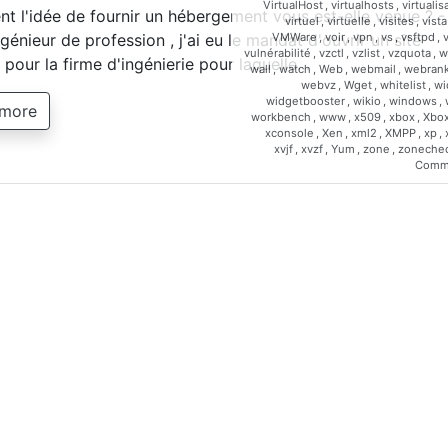
VirtualHost
,
virtualhosts
,
virtualis
 l'idée de fournir un hébergement vous est-elle venue ? -
virtuel
,
virtuelle
,
visites
,
vista
VMWare
,
voir
,
vpn
,
vs
,
vsftpd
,
génieur de profession , j'ai eu le mandat d'ouvrir un site
vulnérabilité
,
vzctl
,
vzlist
,
vzquota
,
w
t pour la firme d'ingénierie pour laquelle…
wall
,
watch
,
Web
,
webmail
,
webrank
webvz
,
Wget
,
whitelist
,
wi
widgetbooster
,
wikio
,
windows
,
 more
workbench
,
www
,
x509
,
xbox
,
Xbo
xconsole
,
Xen
,
xml2
,
XMPP
,
xp
,
xvjf
,
xvzf
,
Yum
,
zone
,
zoneche
Comm