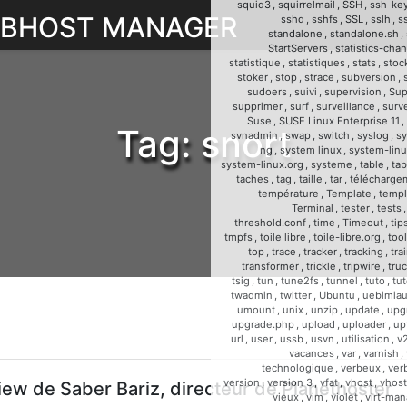
squid3
,
squirrelmail
,
SSH
,
ssh-ke
WEBHOST MANAGER
sshd
,
sshfs
,
SSL
,
sslh
,
s
standalone
,
standalone.sh
,
StartServers
,
statistics-cha
statistique
,
statistiques
,
stats
,
stoc
stoker
,
stop
,
strace
,
subversion
,
sudoers
,
suivi
,
supervision
,
Sup
supprimer
,
surf
,
surveillance
,
surve
Suse
,
SUSE Linux Enterprise 11
,
Tag:
snort
svnadmin
,
swap
,
switch
,
syslog
,
sy
ng
,
system linux
,
system-linu
system-linux.org
,
systeme
,
table
,
tab
taches
,
tag
,
taille
,
tar
,
télécharge
température
,
Template
,
templ
Terminal
,
tester
,
tests
threshold.conf
,
time
,
Timeout
,
tip
tmpfs
,
toile libre
,
toile-libre.org
,
too
top
,
trace
,
tracker
,
tracking
,
tra
transformer
,
trickle
,
tripwire
,
tru
tsig
,
tun
,
tune2fs
,
tunnel
,
tuto
,
tut
twadmin
,
twitter
,
Ubuntu
,
uebimia
umount
,
unix
,
unzip
,
update
,
upg
upgrade.php
,
upload
,
uploader
,
up
url
,
user
,
ussb
,
usvn
,
utilisation
,
v
vacances
,
var
,
varnish
,
technologique
,
verbeux
,
ver
version
,
version 3
,
vfat
,
vhost
,
vhost
iew de Saber Bariz, directeur de Planethoster
vieux
,
vim
,
violet
,
virt-man