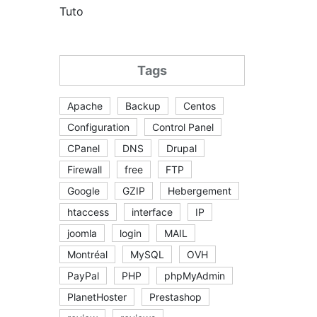
Tuto
Tags
Apache
Backup
Centos
Configuration
Control Panel
CPanel
DNS
Drupal
Firewall
free
FTP
Google
GZIP
Hebergement
htaccess
interface
IP
joomla
login
MAIL
Montréal
MySQL
OVH
PayPal
PHP
phpMyAdmin
PlanetHoster
Prestashop