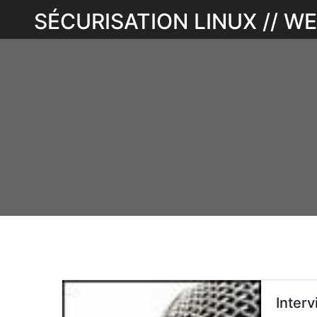
Skip
SÉCURISATION LINUX // 
to
content
Interv