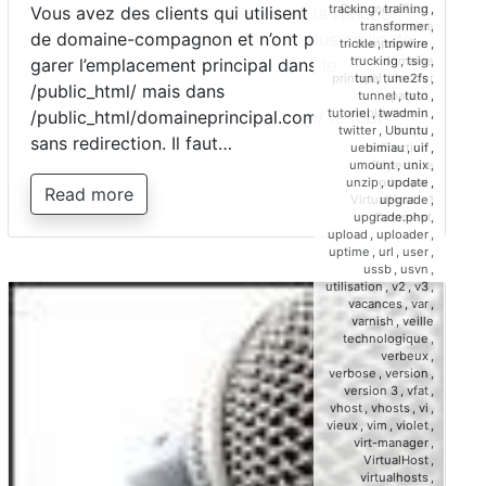
DocumentRoot
,
tracking
,
training
,
Vous avez des clients qui utilisent la fonction
domaine
transformer
,
de domaine-compagnon et n’ont plus envie de
compagnion
,
trickle
,
tripwire
,
domaine
trucking
,
tsig
,
garer l’emplacement principal dans le
principal
,
dossier
tun
,
tune2fs
,
/public_html/ mais dans
parent
,
tunnel
,
tuto
,
emplacement
,
tutoriel
,
twadmin
,
/public_html/domaineprincipal.com/ le tout
httpd
,
twitter
,
Ubuntu
,
sans redirection. Il faut…
redirection
,
uebimiau
,
uif
,
Répertoire
umount
,
unix
,
principal
,
unzip
,
update
,
Read more
VirtualHost
1
upgrade
,
on
Comment
upgrade.php
,
Déplacer
upload
,
uploader
,
l’emplac
uptime
,
url
,
user
,
d’un
ussb
,
usvn
,
domaine
utilisation
,
v2
,
v3
,
principal
vacances
,
var
,
(cPanel/
varnish
,
veille
technologique
,
verbeux
,
verbose
,
version
,
version 3
,
vfat
,
vhost
,
vhosts
,
vi
,
vieux
,
vim
,
violet
,
virt-manager
,
VirtualHost
,
virtualhosts
,