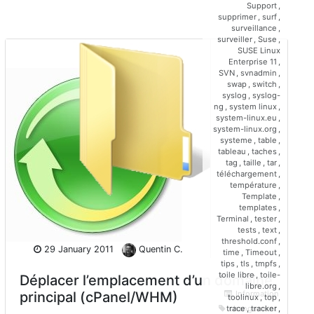
Support
,
supprimer
,
surf
,
surveillance
,
surveiller
,
Suse
,
SUSE Linux
Enterprise 11
,
SVN
,
svnadmin
,
swap
,
switch
,
syslog
,
syslog-
ng
,
system linux
,
system-linux.eu
,
system-linux.org
,
systeme
,
table
,
tableau
,
taches
,
tag
,
taille
,
tar
,
téléchargement
,
température
,
Template
,
templates
,
Terminal
,
tester
,
tests
,
text
,
threshold.conf
,
29 January 2011
Quentin C.
time
,
Timeout
,
tips
,
tls
,
tmpfs
,
toile libre
,
toile-
Déplacer l’emplacement d’un domaine
libre.org
,
principal (cPanel/WHM)
Information
toolinux
,
top
,
changement
,
trace
,
tracker
,