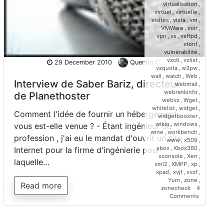
virtualisation
,
virtuel
,
virtuelle
,
visites
,
vista
,
vm
,
VMWare
,
voir
,
vpn
,
vs
,
vsftpd
,
vtonf
,
vulnérabilité
,
vzctl
,
vzlist
,
29 December 2010
Quentin C.
vzquota
,
w3pw
,
wall
,
watch
,
Web
,
Interview de Saber Bariz, directeur
webmail
,
webrankinfo
,
de Planethoster
webvz
,
Wget
,
whitelist
,
widget
,
Comment l'idée de fournir un hébergement
widgetbooster
,
wikio
,
windows
,
vous est-elle venue ? - Étant ingénieur de
wine
,
workbench
,
profession , j'ai eu le mandat d'ouvrir un site
www
,
x509
,
xbox
,
Xbox360
,
Internet pour la firme d'ingénierie pour
xconsole
,
Xen
,
laquelle…
xml2
,
XMPP
,
xp
,
xpad
,
xvjf
,
xvzf
,
Yum
,
zone
,
Read more
zonecheck
4
on
Comments
Interview
de
Saber