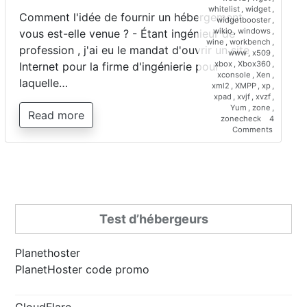
whitelist
,
widget
,
Comment l'idée de fournir un hébergement
widgetbooster
,
wikio
,
windows
,
vous est-elle venue ? - Étant ingénieur de
wine
,
workbench
,
profession , j'ai eu le mandat d'ouvrir un site
www
,
x509
,
xbox
,
Xbox360
,
Internet pour la firme d'ingénierie pour
xconsole
,
Xen
,
laquelle…
xml2
,
XMPP
,
xp
,
xpad
,
xvjf
,
xvzf
,
Yum
,
zone
,
Read more
zonecheck
4
on
Comments
Interview
de
Saber
Bariz,
directeur
de
Planetho
Test d’hébergeurs
Planethoster
PlanetHoster code promo
CloudFlare