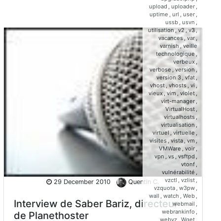
upload
,
uploader
,
uptime
,
url
,
user
,
ussb
,
usvn
,
utilisation
,
v2
,
v3
,
vacances
,
var
,
varnish
,
veille
technologique
,
verbeux
,
verbose
,
version
,
version 3
,
vfat
,
vhost
,
vhosts
,
vi
,
vieux
,
vim
,
violet
,
virt-manager
,
VirtualHost
,
virtualhosts
,
virtualisation
,
virtuel
,
virtuelle
,
visites
,
vista
,
vm
,
VMWare
,
voir
,
vpn
,
vs
,
vsftpd
,
vtonf
,
vulnérabilité
,
vzctl
,
vzlist
,
29 December 2010
Quentin C.
vzquota
,
w3pw
,
wall
,
watch
,
Web
,
Interview de Saber Bariz, directeur
webmail
,
webrankinfo
,
de Planethoster
webvz
,
Wget
,