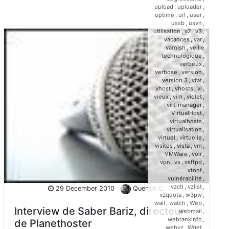
upload
,
uploader
,
uptime
,
url
,
user
,
ussb
,
usvn
,
utilisation
,
v2
,
v3
,
vacances
,
var
,
varnish
,
veille
technologique
,
verbeux
,
verbose
,
version
,
version 3
,
vfat
,
vhost
,
vhosts
,
vi
,
vieux
,
vim
,
violet
,
virt-manager
,
VirtualHost
,
virtualhosts
,
virtualisation
,
virtuel
,
virtuelle
,
visites
,
vista
,
vm
,
VMWare
,
voir
,
vpn
,
vs
,
vsftpd
,
vtonf
,
vulnérabilité
,
vzctl
,
vzlist
,
29 December 2010
Quentin C.
vzquota
,
w3pw
,
wall
,
watch
,
Web
,
Interview de Saber Bariz, directeur
webmail
,
webrankinfo
,
de Planethoster
webvz
,
Wget
,