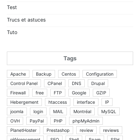
Test
Trucs et astuces
Tuto
Tags
Apache
Backup
Centos
Configuration
Control Panel
CPanel
DNS
Drupal
Firewall
free
FTP
Google
GZIP
Hebergement
htaccess
interface
IP
joomla
login
MAIL
Montréal
MySQL
OVH
PayPal
PHP
phpMyAdmin
PlanetHoster
Prestashop
review
reviews
référencement
SEO
Shell
Spam
SSH