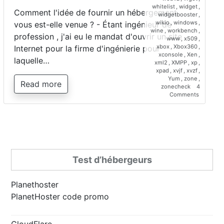
whitelist
,
widget
,
Comment l'idée de fournir un hébergement
widgetbooster
,
wikio
,
windows
,
vous est-elle venue ? - Étant ingénieur de
wine
,
workbench
,
profession , j'ai eu le mandat d'ouvrir un site
www
,
x509
,
xbox
,
Xbox360
,
Internet pour la firme d'ingénierie pour
xconsole
,
Xen
,
laquelle…
xml2
,
XMPP
,
xp
,
xpad
,
xvjf
,
xvzf
,
Yum
,
zone
,
Read more
zonecheck
4
on
Comments
Interview
de
Saber
Bariz,
directeur
de
Planetho
Test d’hébergeurs
Planethoster
PlanetHoster code promo
CloudFlare