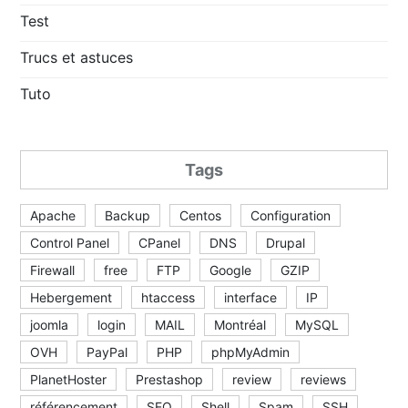
Test
Trucs et astuces
Tuto
Tags
Apache
Backup
Centos
Configuration
Control Panel
CPanel
DNS
Drupal
Firewall
free
FTP
Google
GZIP
Hebergement
htaccess
interface
IP
joomla
login
MAIL
Montréal
MySQL
OVH
PayPal
PHP
phpMyAdmin
PlanetHoster
Prestashop
review
reviews
référencement
SEO
Shell
Spam
SSH