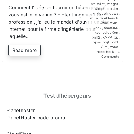
whitelist
,
widget
,
Comment l'idée de fournir un hébergement
widgetbooster
,
wikio
,
windows
,
vous est-elle venue ? - Étant ingénieur de
wine
,
workbench
,
profession , j'ai eu le mandat d'ouvrir un site
www
,
x509
,
xbox
,
Xbox360
,
Internet pour la firme d'ingénierie pour
xconsole
,
Xen
,
laquelle…
xml2
,
XMPP
,
xp
,
xpad
,
xvjf
,
xvzf
,
Yum
,
zone
,
Read more
zonecheck
4
on
Comments
Interview
de
Saber
Bariz,
directeur
de
Planetho
Test d’hébergeurs
Planethoster
PlanetHoster code promo
CloudFlare