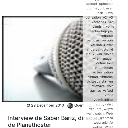
upload
,
uploader
,
uptime
,
url
,
user
,
ussb
,
usvn
,
utilisation
,
v2
,
v3
,
vacances
,
var
,
varnish
,
veille
technologique
,
verbeux
,
verbose
,
version
,
version 3
,
vfat
,
vhost
,
vhosts
,
vi
,
vieux
,
vim
,
violet
,
virt-manager
,
VirtualHost
,
virtualhosts
,
virtualisation
,
virtuel
,
virtuelle
,
visites
,
vista
,
vm
,
VMWare
,
voir
,
vpn
,
vs
,
vsftpd
,
vtonf
,
vulnérabilité
,
vzctl
,
vzlist
,
29 December 2010
Quentin C.
vzquota
,
w3pw
,
wall
,
watch
,
Web
,
Interview de Saber Bariz, directeur
webmail
,
webrankinfo
,
de Planethoster
webvz
,
Wget
,