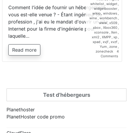
whitelist
,
widget
,
Comment l'idée de fournir un hébergement
widgetbooster
,
wikio
,
windows
,
vous est-elle venue ? - Étant ingénieur de
wine
,
workbench
,
profession , j'ai eu le mandat d'ouvrir un site
www
,
x509
,
xbox
,
Xbox360
,
Internet pour la firme d'ingénierie pour
xconsole
,
Xen
,
laquelle…
xml2
,
XMPP
,
xp
,
xpad
,
xvjf
,
xvzf
,
Yum
,
zone
,
Read more
zonecheck
4
on
Comments
Interview
de
Saber
Bariz,
directeur
de
Planetho
Test d’hébergeurs
Planethoster
PlanetHoster code promo
CloudFlare