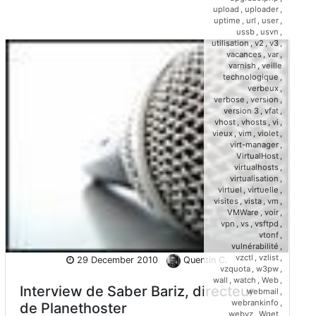
upload
,
uploader
,
uptime
,
url
,
user
,
ussb
,
usvn
,
utilisation
,
v2
,
v3
,
vacances
,
var
,
varnish
,
veille
technologique
,
verbeux
,
verbose
,
version
,
version 3
,
vfat
,
vhost
,
vhosts
,
vi
,
vieux
,
vim
,
violet
,
virt-manager
,
VirtualHost
,
virtualhosts
,
virtualisation
,
virtuel
,
virtuelle
,
visites
,
vista
,
vm
,
VMWare
,
voir
,
vpn
,
vs
,
vsftpd
,
vtonf
,
vulnérabilité
,
vzctl
,
vzlist
,
29 December 2010
Quentin C.
vzquota
,
w3pw
,
wall
,
watch
,
Web
,
Interview de Saber Bariz, directeur
webmail
,
webrankinfo
,
de Planethoster
webvz
,
Wget
,