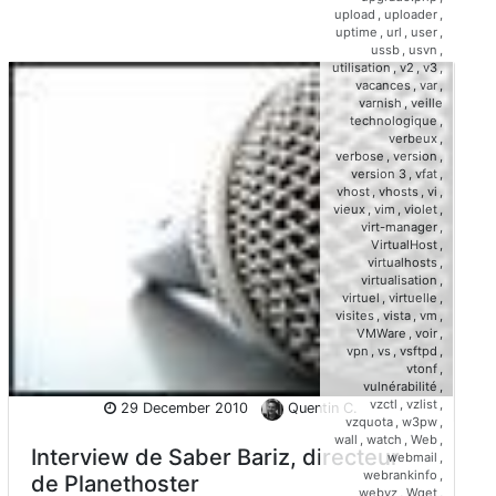
upload
,
uploader
,
uptime
,
url
,
user
,
ussb
,
usvn
,
utilisation
,
v2
,
v3
,
vacances
,
var
,
varnish
,
veille
technologique
,
verbeux
,
verbose
,
version
,
version 3
,
vfat
,
vhost
,
vhosts
,
vi
,
vieux
,
vim
,
violet
,
virt-manager
,
VirtualHost
,
virtualhosts
,
virtualisation
,
virtuel
,
virtuelle
,
visites
,
vista
,
vm
,
VMWare
,
voir
,
vpn
,
vs
,
vsftpd
,
vtonf
,
vulnérabilité
,
vzctl
,
vzlist
,
29 December 2010
Quentin C.
vzquota
,
w3pw
,
wall
,
watch
,
Web
,
Interview de Saber Bariz, directeur
webmail
,
webrankinfo
,
de Planethoster
webvz
,
Wget
,