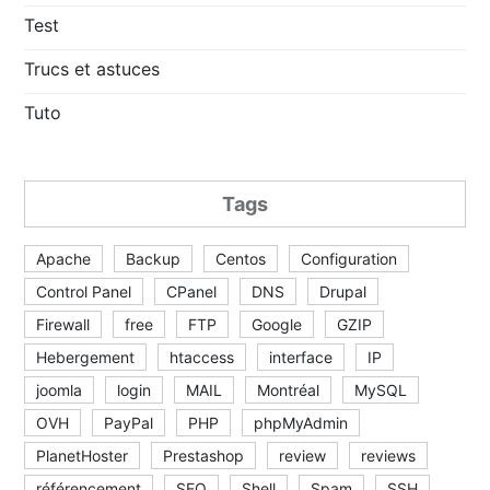
Test
Trucs et astuces
Tuto
Tags
Apache
Backup
Centos
Configuration
Control Panel
CPanel
DNS
Drupal
Firewall
free
FTP
Google
GZIP
Hebergement
htaccess
interface
IP
joomla
login
MAIL
Montréal
MySQL
OVH
PayPal
PHP
phpMyAdmin
PlanetHoster
Prestashop
review
reviews
référencement
SEO
Shell
Spam
SSH