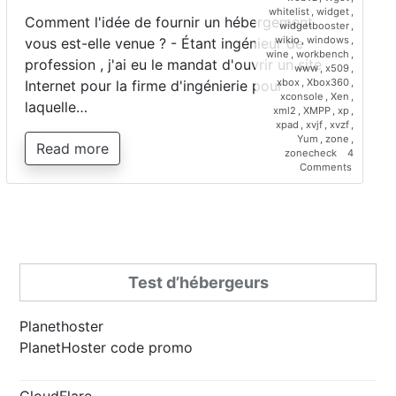
whitelist
,
widget
,
Comment l'idée de fournir un hébergement
widgetbooster
,
wikio
,
windows
,
vous est-elle venue ? - Étant ingénieur de
wine
,
workbench
,
profession , j'ai eu le mandat d'ouvrir un site
www
,
x509
,
xbox
,
Xbox360
,
Internet pour la firme d'ingénierie pour
xconsole
,
Xen
,
laquelle…
xml2
,
XMPP
,
xp
,
xpad
,
xvjf
,
xvzf
,
Yum
,
zone
,
Read more
zonecheck
4
on
Comments
Interview
de
Saber
Bariz,
directeur
de
Planetho
Test d’hébergeurs
Planethoster
PlanetHoster code promo
CloudFlare