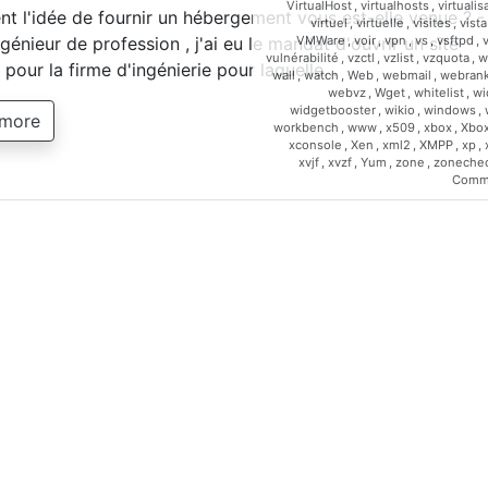
VirtualHost
,
virtualhosts
,
virtualis
 l'idée de fournir un hébergement vous est-elle venue ? -
virtuel
,
virtuelle
,
visites
,
vista
VMWare
,
voir
,
vpn
,
vs
,
vsftpd
,
génieur de profession , j'ai eu le mandat d'ouvrir un site
vulnérabilité
,
vzctl
,
vzlist
,
vzquota
,
w
t pour la firme d'ingénierie pour laquelle…
wall
,
watch
,
Web
,
webmail
,
webrank
webvz
,
Wget
,
whitelist
,
wi
widgetbooster
,
wikio
,
windows
,
 more
workbench
,
www
,
x509
,
xbox
,
Xbo
xconsole
,
Xen
,
xml2
,
XMPP
,
xp
,
xvjf
,
xvzf
,
Yum
,
zone
,
zoneche
Comm