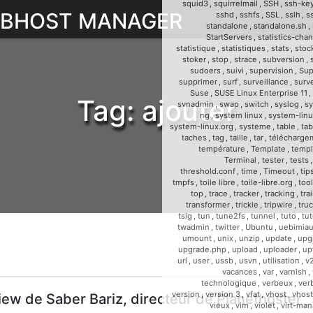
squid3
,
squirrelmail
,
SSH
,
ssh-ke
WEBHOST MANAGER
sshd
,
sshfs
,
SSL
,
sslh
,
s
standalone
,
standalone.sh
,
StartServers
,
statistics-cha
statistique
,
statistiques
,
stats
,
stoc
stoker
,
stop
,
strace
,
subversion
,
sudoers
,
suivi
,
supervision
,
Sup
supprimer
,
surf
,
surveillance
,
surve
Suse
,
SUSE Linux Enterprise 11
,
Tag:
ajouter
svnadmin
,
swap
,
switch
,
syslog
,
sy
ng
,
system linux
,
system-linu
system-linux.org
,
systeme
,
table
,
tab
taches
,
tag
,
taille
,
tar
,
télécharge
température
,
Template
,
templ
Terminal
,
tester
,
tests
threshold.conf
,
time
,
Timeout
,
tip
tmpfs
,
toile libre
,
toile-libre.org
,
too
top
,
trace
,
tracker
,
tracking
,
tra
transformer
,
trickle
,
tripwire
,
tru
tsig
,
tun
,
tune2fs
,
tunnel
,
tuto
,
tut
twadmin
,
twitter
,
Ubuntu
,
uebimia
umount
,
unix
,
unzip
,
update
,
upg
upgrade.php
,
upload
,
uploader
,
up
url
,
user
,
ussb
,
usvn
,
utilisation
,
v
vacances
,
var
,
varnish
,
technologique
,
verbeux
,
ver
version
,
version 3
,
vfat
,
vhost
,
vhost
iew de Saber Bariz, directeur de Planethoster
vieux
,
vim
,
violet
,
virt-man