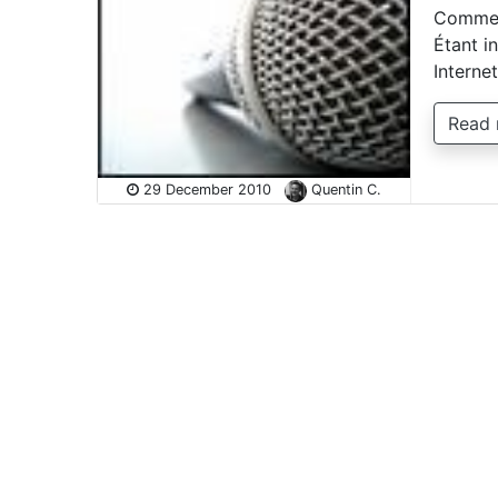
Comment
Étant in
Interne
Read
29 December 2010
Quentin C.