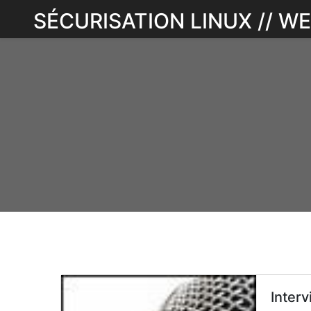
Skip
SÉCURISATION LINUX // 
to
content
Interv