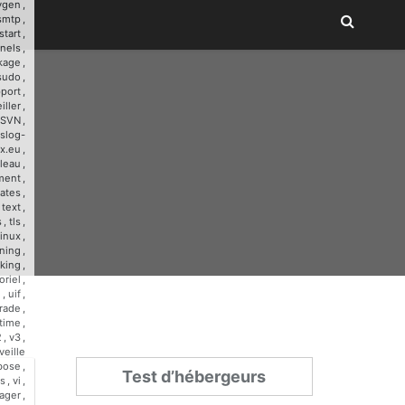
ygen
,
smtp
,
start
,
nnels
,
kage
,
sudo
,
port
,
iller
,
SVN
,
slog-
x.eu
,
leau
,
ment
,
ates
,
,
text
,
s
,
tls
,
linux
,
ining
,
cking
,
oriel
,
u
,
uif
,
rade
,
time
,
2
,
v3
,
veille
bose
,
Test d’hébergeurs
s
,
vi
,
ager
,