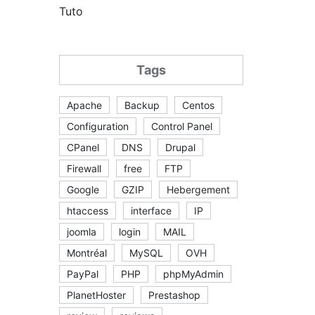
Tuto
Tags
Apache
Backup
Centos
Configuration
Control Panel
CPanel
DNS
Drupal
Firewall
free
FTP
Google
GZIP
Hebergement
htaccess
interface
IP
joomla
login
MAIL
Montréal
MySQL
OVH
PayPal
PHP
phpMyAdmin
PlanetHoster
Prestashop