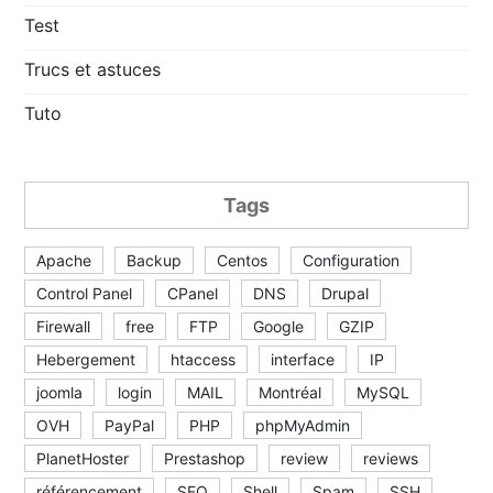
Test
Trucs et astuces
Tuto
Tags
Apache
Backup
Centos
Configuration
Control Panel
CPanel
DNS
Drupal
Firewall
free
FTP
Google
GZIP
Hebergement
htaccess
interface
IP
joomla
login
MAIL
Montréal
MySQL
OVH
PayPal
PHP
phpMyAdmin
PlanetHoster
Prestashop
review
reviews
référencement
SEO
Shell
Spam
SSH