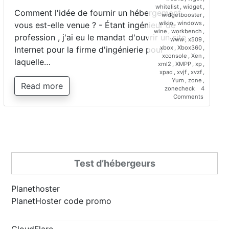
whitelist
,
widget
,
Comment l'idée de fournir un hébergement
widgetbooster
,
wikio
,
windows
,
vous est-elle venue ? - Étant ingénieur de
wine
,
workbench
,
profession , j'ai eu le mandat d'ouvrir un site
www
,
x509
,
xbox
,
Xbox360
,
Internet pour la firme d'ingénierie pour
xconsole
,
Xen
,
laquelle…
xml2
,
XMPP
,
xp
,
xpad
,
xvjf
,
xvzf
,
Yum
,
zone
,
Read more
zonecheck
4
on
Comments
Interview
de
Saber
Bariz,
directeur
de
Planetho
Test d’hébergeurs
Planethoster
PlanetHoster code promo
CloudFlare