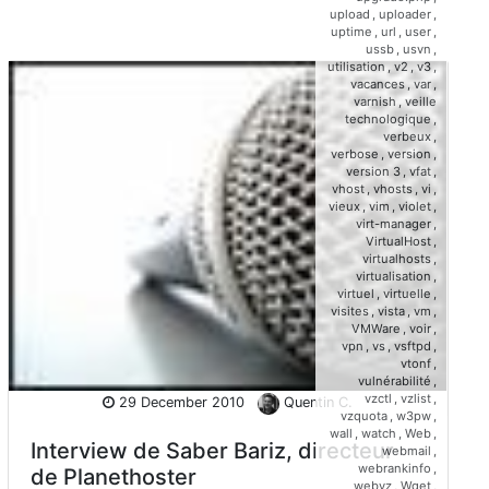
upload
,
uploader
,
uptime
,
url
,
user
,
ussb
,
usvn
,
utilisation
,
v2
,
v3
,
vacances
,
var
,
varnish
,
veille
technologique
,
verbeux
,
verbose
,
version
,
version 3
,
vfat
,
vhost
,
vhosts
,
vi
,
vieux
,
vim
,
violet
,
virt-manager
,
VirtualHost
,
virtualhosts
,
virtualisation
,
virtuel
,
virtuelle
,
visites
,
vista
,
vm
,
VMWare
,
voir
,
vpn
,
vs
,
vsftpd
,
vtonf
,
vulnérabilité
,
vzctl
,
vzlist
,
29 December 2010
Quentin C.
vzquota
,
w3pw
,
wall
,
watch
,
Web
,
Interview de Saber Bariz, directeur
webmail
,
webrankinfo
,
de Planethoster
webvz
,
Wget
,