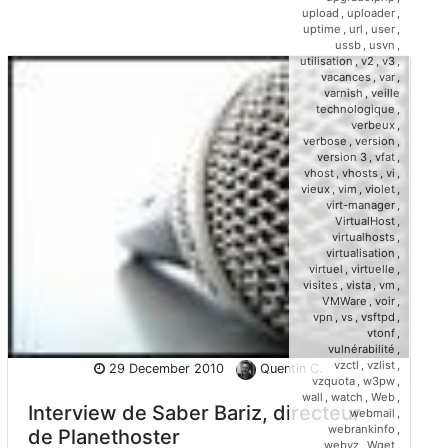
upload
,
uploader
,
uptime
,
url
,
user
,
ussb
,
usvn
,
utilisation
,
v2
,
v3
,
vacances
,
var
,
varnish
,
veille
technologique
,
verbeux
,
verbose
,
version
,
version 3
,
vfat
,
vhost
,
vhosts
,
vi
,
vieux
,
vim
,
violet
,
virt-manager
,
VirtualHost
,
virtualhosts
,
virtualisation
,
virtuel
,
virtuelle
,
visites
,
vista
,
vm
,
VMWare
,
voir
,
vpn
,
vs
,
vsftpd
,
vtonf
,
vulnérabilité
,
vzctl
,
vzlist
,
29 December 2010
Quentin C.
vzquota
,
w3pw
,
wall
,
watch
,
Web
,
Interview de Saber Bariz, directeur
webmail
,
webrankinfo
,
de Planethoster
webvz
,
Wget
,