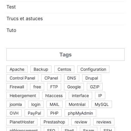
Test
Trucs et astuces
Tuto
Tags
Apache
Backup
Centos
Configuration
Control Panel
CPanel
DNS
Drupal
Firewall
free
FTP
Google
GZIP
Hebergement
htaccess
interface
IP
joomla
login
MAIL
Montréal
MySQL
OVH
PayPal
PHP
phpMyAdmin
PlanetHoster
Prestashop
review
reviews
référencement
SEO
Shell
Spam
SSH