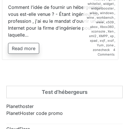
whitelist
,
widget
,
Comment l'idée de fournir un hébergement
widgetbooster
,
wikio
,
windows
,
vous est-elle venue ? - Étant ingénieur de
wine
,
workbench
,
profession , j'ai eu le mandat d'ouvrir un site
www
,
x509
,
xbox
,
Xbox360
,
Internet pour la firme d'ingénierie pour
xconsole
,
Xen
,
laquelle…
xml2
,
XMPP
,
xp
,
xpad
,
xvjf
,
xvzf
,
Yum
,
zone
,
Read more
zonecheck
4
on
Comments
Interview
de
Saber
Bariz,
directeur
de
Planetho
Test d’hébergeurs
Planethoster
PlanetHoster code promo
CloudFlare