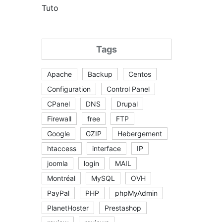
Tuto
Tags
Apache
Backup
Centos
Configuration
Control Panel
CPanel
DNS
Drupal
Firewall
free
FTP
Google
GZIP
Hebergement
htaccess
interface
IP
joomla
login
MAIL
Montréal
MySQL
OVH
PayPal
PHP
phpMyAdmin
PlanetHoster
Prestashop