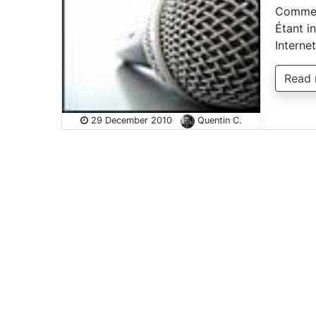
Comment
Étant in
Interne
Read
29 December 2010
Quentin C.