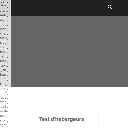
ygen
,
smtp
,
start
,
nnels
,
kage
,
sudo
,
port
,
iller
,
SVN
,
slog-
x.eu
,
leau
,
ment
,
ates
,
,
text
,
s
,
tls
,
linux
,
ining
,
cking
,
oriel
,
u
,
uif
,
rade
,
time
,
2
,
v3
,
veille
bose
,
Test d’hébergeurs
s
,
vi
,
ager
,