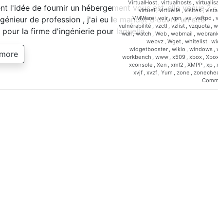
VirtualHost
,
virtualhosts
,
virtualis
 l'idée de fournir un hébergement vous est-elle venue ? -
virtuel
,
virtuelle
,
visites
,
vista
VMWare
,
voir
,
vpn
,
vs
,
vsftpd
,
génieur de profession , j'ai eu le mandat d'ouvrir un site
vulnérabilité
,
vzctl
,
vzlist
,
vzquota
,
w
t pour la firme d'ingénierie pour laquelle…
wall
,
watch
,
Web
,
webmail
,
webrank
webvz
,
Wget
,
whitelist
,
wi
widgetbooster
,
wikio
,
windows
,
 more
workbench
,
www
,
x509
,
xbox
,
Xbo
xconsole
,
Xen
,
xml2
,
XMPP
,
xp
,
xvjf
,
xvzf
,
Yum
,
zone
,
zoneche
Comm