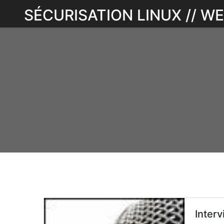
Skip
SÉCURISATION LINUX // 
to
content
Interv