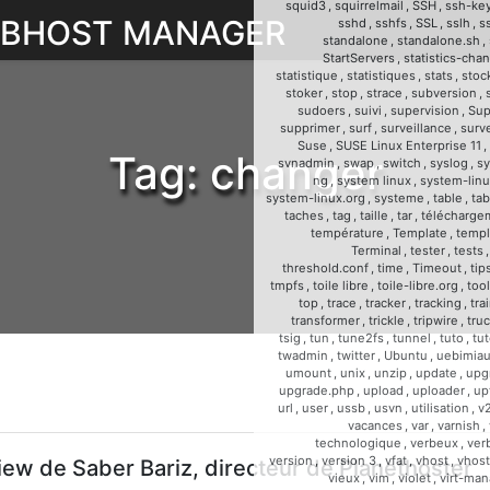
squid3
,
squirrelmail
,
SSH
,
ssh-ke
WEBHOST MANAGER
sshd
,
sshfs
,
SSL
,
sslh
,
s
standalone
,
standalone.sh
,
StartServers
,
statistics-cha
statistique
,
statistiques
,
stats
,
stoc
stoker
,
stop
,
strace
,
subversion
,
sudoers
,
suivi
,
supervision
,
Sup
supprimer
,
surf
,
surveillance
,
surve
Suse
,
SUSE Linux Enterprise 11
,
Tag:
changer
svnadmin
,
swap
,
switch
,
syslog
,
sy
ng
,
system linux
,
system-linu
system-linux.org
,
systeme
,
table
,
tab
taches
,
tag
,
taille
,
tar
,
télécharge
température
,
Template
,
templ
Terminal
,
tester
,
tests
threshold.conf
,
time
,
Timeout
,
tip
tmpfs
,
toile libre
,
toile-libre.org
,
too
top
,
trace
,
tracker
,
tracking
,
tra
transformer
,
trickle
,
tripwire
,
tru
tsig
,
tun
,
tune2fs
,
tunnel
,
tuto
,
tut
twadmin
,
twitter
,
Ubuntu
,
uebimia
umount
,
unix
,
unzip
,
update
,
upg
upgrade.php
,
upload
,
uploader
,
up
url
,
user
,
ussb
,
usvn
,
utilisation
,
v
vacances
,
var
,
varnish
,
technologique
,
verbeux
,
ver
version
,
version 3
,
vfat
,
vhost
,
vhost
iew de Saber Bariz, directeur de Planethoster
vieux
,
vim
,
violet
,
virt-man