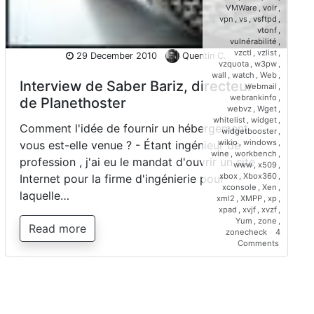
VMWare
,
voir
,
vpn
,
vs
,
vsftpd
,
vtonf
,
vulnérabilité
,
vzctl
,
vzlist
,
29 December 2010
Quentin C.
vzquota
,
w3pw
,
wall
,
watch
,
Web
,
Interview de Saber Bariz, directeur
webmail
,
webrankinfo
,
de Planethoster
webvz
,
Wget
,
whitelist
,
widget
,
Comment l'idée de fournir un hébergement
widgetbooster
,
wikio
,
windows
,
vous est-elle venue ? - Étant ingénieur de
wine
,
workbench
,
profession , j'ai eu le mandat d'ouvrir un site
www
,
x509
,
xbox
,
Xbox360
,
Internet pour la firme d'ingénierie pour
xconsole
,
Xen
,
laquelle…
xml2
,
XMPP
,
xp
,
xpad
,
xvjf
,
xvzf
,
Yum
,
zone
,
Read more
zonecheck
4
on
Comments
Interview
de
Saber
Bariz,
directeur
de