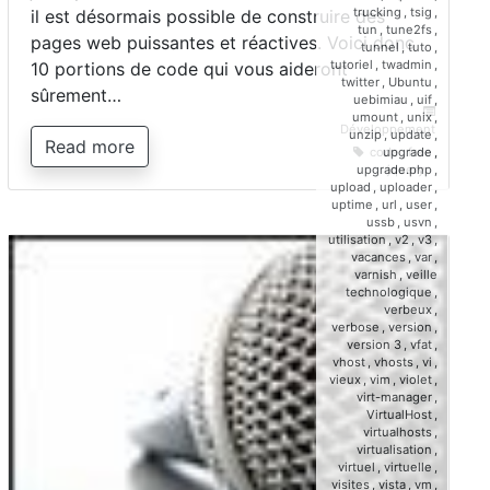
trucking
,
tsig
,
il est désormais possible de construire des
tun
,
tune2fs
,
pages web puissantes et réactives. Voici donc
tunnel
,
tuto
,
tutoriel
,
twadmin
,
10 portions de code qui vous aideront
twitter
,
Ubuntu
,
sûrement…
uebimiau
,
uif
,
umount
,
unix
,
Développement
unzip
,
update
,
Read more
code
,
free
,
upgrade
,
jquery
upgrade.php
,
upload
,
uploader
,
uptime
,
url
,
user
,
ussb
,
usvn
,
utilisation
,
v2
,
v3
,
vacances
,
var
,
varnish
,
veille
technologique
,
verbeux
,
verbose
,
version
,
version 3
,
vfat
,
vhost
,
vhosts
,
vi
,
vieux
,
vim
,
violet
,
virt-manager
,
VirtualHost
,
virtualhosts
,
virtualisation
,
virtuel
,
virtuelle
,
visites
,
vista
,
vm
,