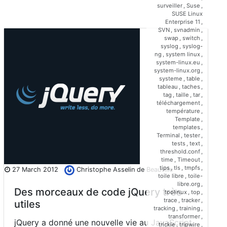
surveiller
,
Suse
,
SUSE Linux
Enterprise 11
,
SVN
,
svnadmin
,
swap
,
switch
,
syslog
,
syslog-
ng
,
system linux
,
system-linux.eu
,
system-linux.org
,
systeme
,
table
,
tableau
,
taches
,
tag
,
taille
,
tar
,
téléchargement
,
température
,
Template
,
templates
,
Terminal
,
tester
,
tests
,
text
,
threshold.conf
,
time
,
Timeout
,
tips
,
tls
,
tmpfs
,
27 March 2012
Christophe Asselin de Beauville
toile libre
,
toile-
libre.org
,
Des morceaux de code jQuery très
toolinux
,
top
,
trace
,
tracker
,
utiles
tracking
,
training
,
transformer
,
jQuery a donné une nouvelle vie au JavaScript,
trickle
,
tripwire
,