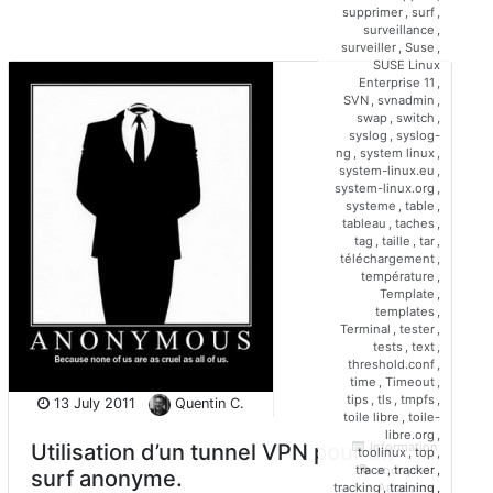
supprimer
,
surf
,
surveillance
,
surveiller
,
Suse
,
SUSE Linux
Enterprise 11
,
SVN
,
svnadmin
,
swap
,
switch
,
syslog
,
syslog-
ng
,
system linux
,
system-linux.eu
,
system-linux.org
,
systeme
,
table
,
tableau
,
taches
,
tag
,
taille
,
tar
,
téléchargement
,
température
,
Template
,
templates
,
Terminal
,
tester
,
tests
,
text
,
threshold.conf
,
time
,
Timeout
,
tips
,
tls
,
tmpfs
,
13 July 2011
Quentin C.
toile libre
,
toile-
libre.org
,
Utilisation d’un tunnel VPN pour un
Information
toolinux
,
top
,
anonymat
,
trace
,
tracker
,
surf anonyme.
Anonyme
,
tracking
,
training
,