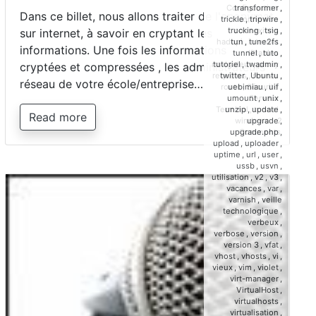
Configuration
,
transformer
,
Dans ce billet, nous allons traiter de l'anonymat
connexion
,
trickle
,
tripwire
,
connexions
,
trucking
,
tsig
,
sur internet, à savoir en cryptant les
hadopi
,
internet
,
tun
,
tune2fs
,
informations. Une fois les informations
IPtables
,
tunnel
,
tuto
,
navigateur
,
proxy
,
tutoriel
,
twadmin
,
cryptées et compressées , les administrateurs
requêtes
,
reseau
,
twitter
,
Ubuntu
,
réseau de votre école/entreprise…
route
,
Sécurité
,
uebimiau
,
uif
,
Serveur
,
umount
,
unix
,
Terminal
,
tunnel
,
unzip
,
update
,
Read more
windows
2
upgrade
,
on
Comments
upgrade.php
,
Utilisatio
upload
,
uploader
,
d’un
uptime
,
url
,
user
,
tunnel
ussb
,
usvn
,
VPN
utilisation
,
v2
,
v3
,
pour
vacances
,
var
,
un
varnish
,
veille
surf
technologique
,
anonyme
verbeux
,
verbose
,
version
,
version 3
,
vfat
,
vhost
,
vhosts
,
vi
,
vieux
,
vim
,
violet
,
virt-manager
,
VirtualHost
,
virtualhosts
,
virtualisation
,