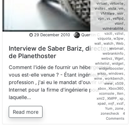
virtuel
,
virtuelle
,
visites
,
vista
,
vm
,
VMWare
,
voir
,
vpn
,
vs
,
vsftpd
,
vtonf
,
vulnérabilité
,
vzctl
,
vzlist
,
29 December 2010
Quentin C.
vzquota
,
w3pw
,
wall
,
watch
,
Web
,
Interview de Saber Bariz, directeur
webmail
,
webrankinfo
,
de Planethoster
webvz
,
Wget
,
whitelist
,
widget
,
Comment l'idée de fournir un hébergement
widgetbooster
,
wikio
,
windows
,
vous est-elle venue ? - Étant ingénieur de
wine
,
workbench
,
profession , j'ai eu le mandat d'ouvrir un site
www
,
x509
,
xbox
,
Xbox360
,
Internet pour la firme d'ingénierie pour
xconsole
,
Xen
,
laquelle…
xml2
,
XMPP
,
xp
,
xpad
,
xvjf
,
xvzf
,
Yum
,
zone
,
Read more
zonecheck
4
on
Comments
Interview
de
Saber
Bariz,