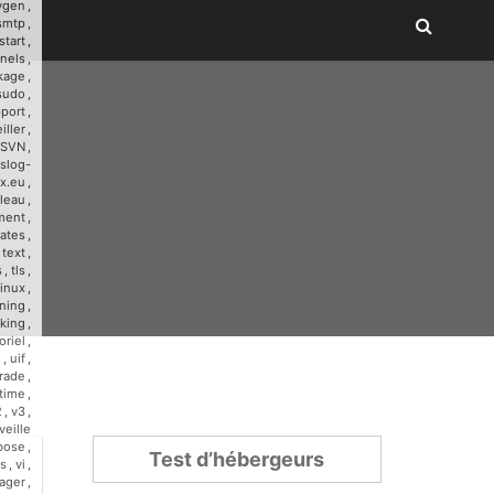
ygen
,
smtp
,
start
,
nnels
,
kage
,
sudo
,
port
,
iller
,
SVN
,
slog-
x.eu
,
leau
,
ment
,
ates
,
,
text
,
s
,
tls
,
linux
,
ining
,
cking
,
oriel
,
u
,
uif
,
rade
,
time
,
2
,
v3
,
veille
bose
,
Test d’hébergeurs
s
,
vi
,
ager
,