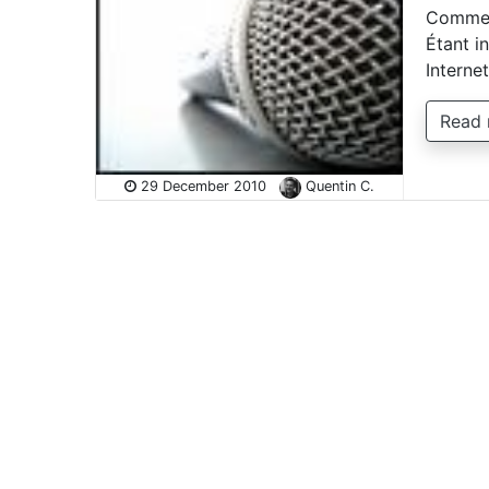
Comment
Étant in
Interne
Read
29 December 2010
Quentin C.