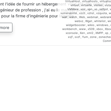
VirtualHost
,
virtualhosts
,
virtualis
 l'idée de fournir un hébergement vous est-elle venue ? -
virtuel
,
virtuelle
,
visites
,
vista
VMWare
,
voir
,
vpn
,
vs
,
vsftpd
,
génieur de profession , j'ai eu le mandat d'ouvrir un site
vulnérabilité
,
vzctl
,
vzlist
,
vzquota
,
w
t pour la firme d'ingénierie pour laquelle…
wall
,
watch
,
Web
,
webmail
,
webrank
webvz
,
Wget
,
whitelist
,
wi
widgetbooster
,
wikio
,
windows
,
 more
workbench
,
www
,
x509
,
xbox
,
Xbo
xconsole
,
Xen
,
xml2
,
XMPP
,
xp
,
xvjf
,
xvzf
,
Yum
,
zone
,
zoneche
Comm