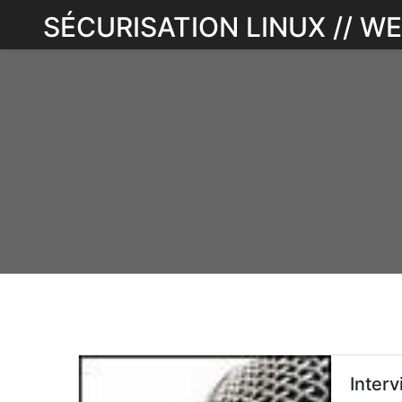
Skip
SÉCURISATION LINUX // 
to
content
Interv