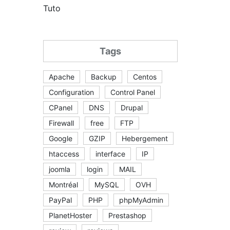
Tuto
Tags
Apache
Backup
Centos
Configuration
Control Panel
CPanel
DNS
Drupal
Firewall
free
FTP
Google
GZIP
Hebergement
htaccess
interface
IP
joomla
login
MAIL
Montréal
MySQL
OVH
PayPal
PHP
phpMyAdmin
PlanetHoster
Prestashop