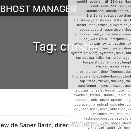
squid3
,
squirrelmail
,
SSH
,
ssh-ke
WEBHOST MANAGER
sshd
,
sshfs
,
SSL
,
sslh
,
s
standalone
,
standalone.sh
,
StartServers
,
statistics-cha
statistique
,
statistiques
,
stats
,
stoc
stoker
,
stop
,
strace
,
subversion
,
sudoers
,
suivi
,
supervision
,
Sup
supprimer
,
surf
,
surveillance
,
surve
Suse
,
SUSE Linux Enterprise 11
,
Tag:
crusoe
svnadmin
,
swap
,
switch
,
syslog
,
sy
ng
,
system linux
,
system-linu
system-linux.org
,
systeme
,
table
,
tab
taches
,
tag
,
taille
,
tar
,
télécharge
température
,
Template
,
templ
Terminal
,
tester
,
tests
threshold.conf
,
time
,
Timeout
,
tip
tmpfs
,
toile libre
,
toile-libre.org
,
too
top
,
trace
,
tracker
,
tracking
,
tra
transformer
,
trickle
,
tripwire
,
tru
tsig
,
tun
,
tune2fs
,
tunnel
,
tuto
,
tut
twadmin
,
twitter
,
Ubuntu
,
uebimia
umount
,
unix
,
unzip
,
update
,
upg
upgrade.php
,
upload
,
uploader
,
up
url
,
user
,
ussb
,
usvn
,
utilisation
,
v
vacances
,
var
,
varnish
,
technologique
,
verbeux
,
ver
version
,
version 3
,
vfat
,
vhost
,
vhost
iew de Saber Bariz, directeur de Planethoster
vieux
,
vim
,
violet
,
virt-man