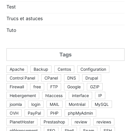
Test
Trucs et astuces
Tuto
Tags
Apache
Backup
Centos
Configuration
Control Panel
CPanel
DNS
Drupal
Firewall
free
FTP
Google
GZIP
Hebergement
htaccess
interface
IP
joomla
login
MAIL
Montréal
MySQL
OVH
PayPal
PHP
phpMyAdmin
PlanetHoster
Prestashop
review
reviews
référencement
SEO
Shell
Spam
SSH