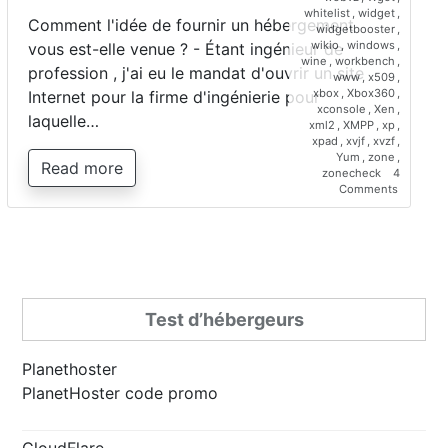
whitelist
,
widget
,
Comment l'idée de fournir un hébergement
widgetbooster
,
wikio
,
windows
,
vous est-elle venue ? - Étant ingénieur de
wine
,
workbench
,
profession , j'ai eu le mandat d'ouvrir un site
www
,
x509
,
xbox
,
Xbox360
,
Internet pour la firme d'ingénierie pour
xconsole
,
Xen
,
laquelle…
xml2
,
XMPP
,
xp
,
xpad
,
xvjf
,
xvzf
,
Yum
,
zone
,
Read more
zonecheck
4
on
Comments
Interview
de
Saber
Bariz,
directeur
de
Planetho
Test d’hébergeurs
Planethoster
PlanetHoster code promo
CloudFlare