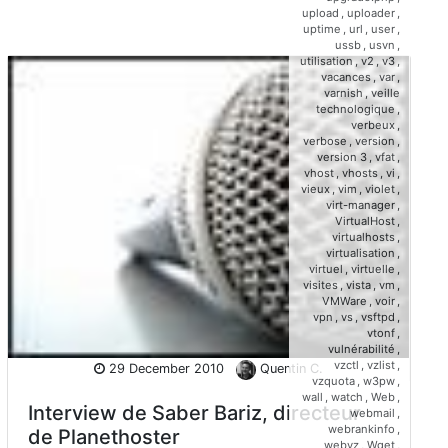
upload
,
uploader
,
uptime
,
url
,
user
,
ussb
,
usvn
,
utilisation
,
v2
,
v3
,
vacances
,
var
,
varnish
,
veille
technologique
,
verbeux
,
verbose
,
version
,
version 3
,
vfat
,
vhost
,
vhosts
,
vi
,
vieux
,
vim
,
violet
,
virt-manager
,
VirtualHost
,
virtualhosts
,
virtualisation
,
virtuel
,
virtuelle
,
visites
,
vista
,
vm
,
VMWare
,
voir
,
vpn
,
vs
,
vsftpd
,
vtonf
,
vulnérabilité
,
vzctl
,
vzlist
,
29 December 2010
Quentin C.
vzquota
,
w3pw
,
wall
,
watch
,
Web
,
Interview de Saber Bariz, directeur
webmail
,
webrankinfo
,
de Planethoster
webvz
,
Wget
,