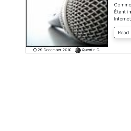
Comment
Étant in
Interne
Read
29 December 2010
Quentin C.