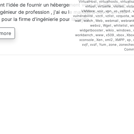
VirtualHost
,
virtualhosts
,
virtualis
 l'idée de fournir un hébergement vous est-elle venue ? -
virtuel
,
virtuelle
,
visites
,
vista
VMWare
,
voir
,
vpn
,
vs
,
vsftpd
,
génieur de profession , j'ai eu le mandat d'ouvrir un site
vulnérabilité
,
vzctl
,
vzlist
,
vzquota
,
w
t pour la firme d'ingénierie pour laquelle…
wall
,
watch
,
Web
,
webmail
,
webrank
webvz
,
Wget
,
whitelist
,
wi
widgetbooster
,
wikio
,
windows
,
 more
workbench
,
www
,
x509
,
xbox
,
Xbo
xconsole
,
Xen
,
xml2
,
XMPP
,
xp
,
xvjf
,
xvzf
,
Yum
,
zone
,
zoneche
Comm