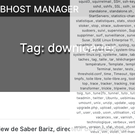
squid3
,
squirrelmail
,
SSH
,
ssh-ke
WEBHOST MANAGER
sshd
,
sshfs
,
SSL
,
sslh
,
s
standalone
,
standalone.sh
,
StartServers
,
statistics-cha
statistique
,
statistiques
,
stats
,
stoc
stoker
,
stop
,
strace
,
subversion
,
sudoers
,
suivi
,
supervision
,
Sup
supprimer
,
surf
,
surveillance
,
surve
Suse
,
SUSE Linux Enterprise 11
,
Tag:
downloader
svnadmin
,
swap
,
switch
,
syslog
,
sy
ng
,
system linux
,
system-linu
system-linux.org
,
systeme
,
table
,
tab
taches
,
tag
,
taille
,
tar
,
télécharge
température
,
Template
,
templ
Terminal
,
tester
,
tests
threshold.conf
,
time
,
Timeout
,
tip
tmpfs
,
toile libre
,
toile-libre.org
,
too
top
,
trace
,
tracker
,
tracking
,
tra
transformer
,
trickle
,
tripwire
,
tru
tsig
,
tun
,
tune2fs
,
tunnel
,
tuto
,
tut
twadmin
,
twitter
,
Ubuntu
,
uebimia
umount
,
unix
,
unzip
,
update
,
upg
upgrade.php
,
upload
,
uploader
,
up
url
,
user
,
ussb
,
usvn
,
utilisation
,
v
vacances
,
var
,
varnish
,
technologique
,
verbeux
,
ver
version
,
version 3
,
vfat
,
vhost
,
vhost
iew de Saber Bariz, directeur de Planethoster
vieux
,
vim
,
violet
,
virt-man