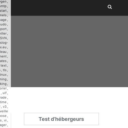
ygen
,
smtp
,
start
,
nnels
,
kage
,
sudo
,
port
,
iller
,
SVN
,
slog-
x.eu
,
leau
,
ment
,
ates
,
,
text
,
s
,
tls
,
linux
,
ining
,
cking
,
oriel
,
u
,
uif
,
rade
,
time
,
2
,
v3
,
veille
bose
,
Test d’hébergeurs
s
,
vi
,
ager
,