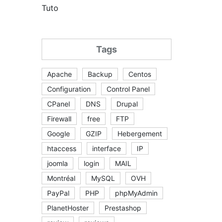
Tuto
Tags
Apache
Backup
Centos
Configuration
Control Panel
CPanel
DNS
Drupal
Firewall
free
FTP
Google
GZIP
Hebergement
htaccess
interface
IP
joomla
login
MAIL
Montréal
MySQL
OVH
PayPal
PHP
phpMyAdmin
PlanetHoster
Prestashop