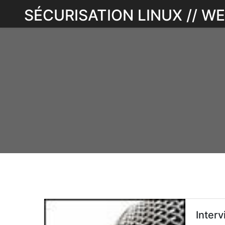
Skip
SÉCURISATION LINUX // 
to
content
Interv