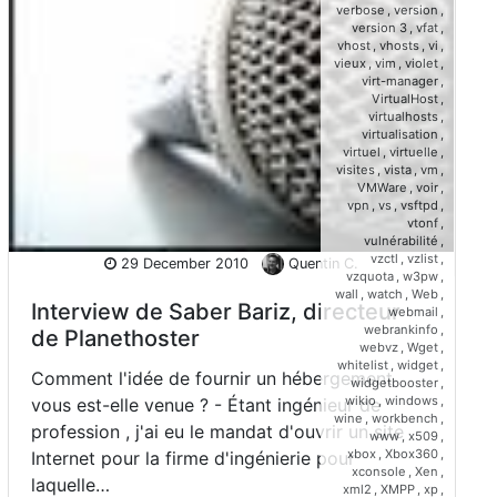
verbose
,
version
,
version 3
,
vfat
,
vhost
,
vhosts
,
vi
,
vieux
,
vim
,
violet
,
virt-manager
,
VirtualHost
,
virtualhosts
,
virtualisation
,
virtuel
,
virtuelle
,
visites
,
vista
,
vm
,
VMWare
,
voir
,
vpn
,
vs
,
vsftpd
,
vtonf
,
vulnérabilité
,
vzctl
,
vzlist
,
29 December 2010
Quentin C.
vzquota
,
w3pw
,
wall
,
watch
,
Web
,
Interview de Saber Bariz, directeur
webmail
,
webrankinfo
,
de Planethoster
webvz
,
Wget
,
whitelist
,
widget
,
Comment l'idée de fournir un hébergement
widgetbooster
,
wikio
,
windows
,
vous est-elle venue ? - Étant ingénieur de
wine
,
workbench
,
profession , j'ai eu le mandat d'ouvrir un site
www
,
x509
,
xbox
,
Xbox360
,
Internet pour la firme d'ingénierie pour
xconsole
,
Xen
,
laquelle…
xml2
,
XMPP
,
xp
,