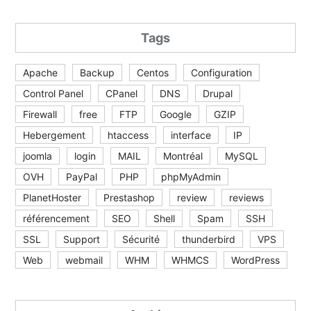
Tags
Apache
Backup
Centos
Configuration
Control Panel
CPanel
DNS
Drupal
Firewall
free
FTP
Google
GZIP
Hebergement
htaccess
interface
IP
joomla
login
MAIL
Montréal
MySQL
OVH
PayPal
PHP
phpMyAdmin
PlanetHoster
Prestashop
review
reviews
référencement
SEO
Shell
Spam
SSH
SSL
Support
Sécurité
thunderbird
VPS
Web
webmail
WHM
WHMCS
WordPress