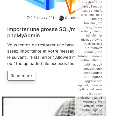
threshold.conf
,
time
,
Timeout
,
tips
,
tls
,
tmpfs
,
toile libre
,
toile-
2 February 2011
Quentin C.
libre.org
,
toolinux
,
top
,
trace
,
tracker
,
Importer une grosse SQL/mysql via
tracking
,
training
,
phpMyAdmin
Trucs et
transformer
,
astuces
trickle
,
tripwire
,
Base de
trucking
,
tsig
,
Vous tentez de restaurer une base de données
données
,
tun
,
tune2fs
,
assez importante et votre message d'erreur est
BigDump
,
bzip
,
tunnel
,
tuto
,
dump
,
Export
,
tutoriel
,
twadmin
,
le suivant : "Fatal error : Allowed memory size"
GZIP
,
identifiant
,
twitter
,
Ubuntu
,
ou "The uploaded file exceeds the…
Import
,
uebimiau
,
uif
,
mysqldump
,
umount
,
unix
,
phpMyAdmin
,
unzip
,
update
,
Read more
phpPgAdmin
,
upgrade
,
sql
upgrade.php
,
upload
,
uploader
,
uptime
,
url
,
user
,
ussb
,
usvn
,
utilisation
,
v2
,
v3
,
vacances
,
var
,
varnish
,
veille
technologique
,
verbeux
,