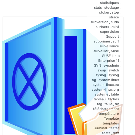
statistiques
,
stats
,
stockage
,
stoker
,
stop
,
strace
,
subversion
,
sudo
,
sudoers
,
suivi
,
supervision
,
Support
,
supprimer
,
surf
,
surveillance
,
surveiller
,
Suse
,
SUSE Linux
Enterprise 11
,
SVN
,
svnadmin
,
swap
,
switch
,
syslog
,
syslog-
ng
,
system linux
,
system-linux.eu
,
system-linux.org
,
systeme
,
table
,
tableau
,
taches
,
tag
,
taille
,
tar
,
téléchargement
,
température
,
Template
,
templates
,
Terminal
,
tester
,
tests
,
text
,