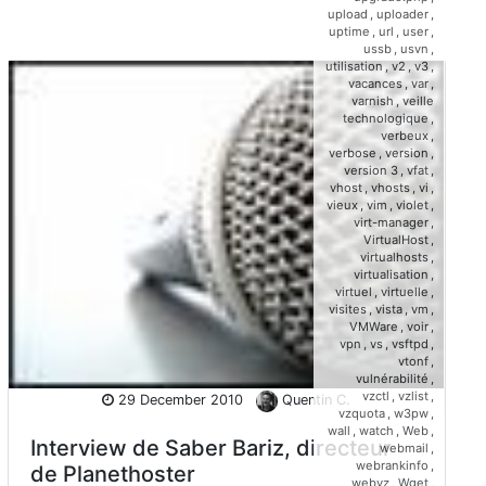
upload
,
uploader
,
uptime
,
url
,
user
,
ussb
,
usvn
,
utilisation
,
v2
,
v3
,
vacances
,
var
,
varnish
,
veille
technologique
,
verbeux
,
verbose
,
version
,
version 3
,
vfat
,
vhost
,
vhosts
,
vi
,
vieux
,
vim
,
violet
,
virt-manager
,
VirtualHost
,
virtualhosts
,
virtualisation
,
virtuel
,
virtuelle
,
visites
,
vista
,
vm
,
VMWare
,
voir
,
vpn
,
vs
,
vsftpd
,
vtonf
,
vulnérabilité
,
vzctl
,
vzlist
,
29 December 2010
Quentin C.
vzquota
,
w3pw
,
wall
,
watch
,
Web
,
Interview de Saber Bariz, directeur
webmail
,
webrankinfo
,
de Planethoster
webvz
,
Wget
,