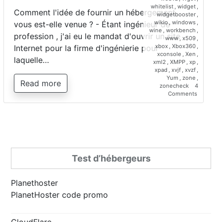
whitelist
,
widget
,
Comment l'idée de fournir un hébergement
widgetbooster
,
wikio
,
windows
,
vous est-elle venue ? - Étant ingénieur de
wine
,
workbench
,
profession , j'ai eu le mandat d'ouvrir un site
www
,
x509
,
xbox
,
Xbox360
,
Internet pour la firme d'ingénierie pour
xconsole
,
Xen
,
laquelle…
xml2
,
XMPP
,
xp
,
xpad
,
xvjf
,
xvzf
,
Yum
,
zone
,
Read more
zonecheck
4
on
Comments
Interview
de
Saber
Bariz,
directeur
de
Planetho
Test d’hébergeurs
Planethoster
PlanetHoster code promo
CloudFlare