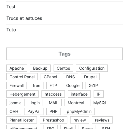
Test
Trucs et astuces
Tuto
Tags
Apache
Backup
Centos
Configuration
Control Panel
CPanel
DNS
Drupal
Firewall
free
FTP
Google
GZIP
Hebergement
htaccess
interface
IP
joomla
login
MAIL
Montréal
MySQL
OVH
PayPal
PHP
phpMyAdmin
PlanetHoster
Prestashop
review
reviews
référencement
SEO
Shell
Spam
SSH