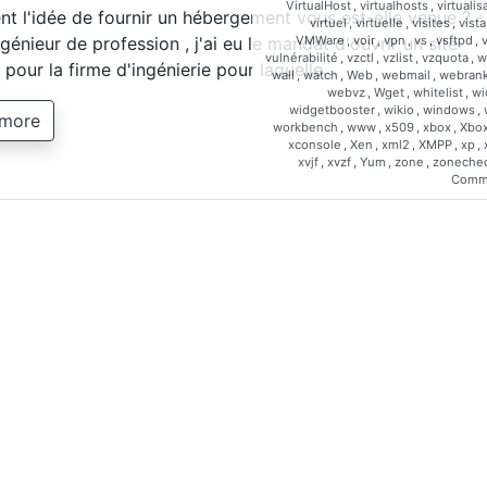
VirtualHost
,
virtualhosts
,
virtualis
 l'idée de fournir un hébergement vous est-elle venue ? -
virtuel
,
virtuelle
,
visites
,
vista
VMWare
,
voir
,
vpn
,
vs
,
vsftpd
,
génieur de profession , j'ai eu le mandat d'ouvrir un site
vulnérabilité
,
vzctl
,
vzlist
,
vzquota
,
w
t pour la firme d'ingénierie pour laquelle…
wall
,
watch
,
Web
,
webmail
,
webrank
webvz
,
Wget
,
whitelist
,
wi
widgetbooster
,
wikio
,
windows
,
 more
workbench
,
www
,
x509
,
xbox
,
Xbo
xconsole
,
Xen
,
xml2
,
XMPP
,
xp
,
xvjf
,
xvzf
,
Yum
,
zone
,
zoneche
Comm