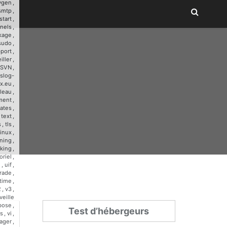
ygen
,
smtp
,
start
,
nnels
,
kage
,
sudo
,
port
,
iller
,
SVN
,
slog-
x.eu
,
leau
,
ment
,
ates
,
,
text
,
s
,
tls
,
linux
,
ining
,
cking
,
oriel
,
u
,
uif
,
rade
,
time
,
2
,
v3
,
veille
bose
,
Test d’hébergeurs
s
,
vi
,
ager
,