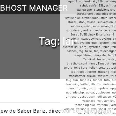
squid3
,
squirrelmail
,
SSH
,
ssh-ke
WEBHOST MANAGER
sshd
,
sshfs
,
SSL
,
sslh
,
s
standalone
,
standalone.sh
,
StartServers
,
statistics-cha
statistique
,
statistiques
,
stats
,
stoc
stoker
,
stop
,
strace
,
subversion
,
sudoers
,
suivi
,
supervision
,
Sup
supprimer
,
surf
,
surveillance
,
surve
Suse
,
SUSE Linux Enterprise 11
,
Tag:
lan
svnadmin
,
swap
,
switch
,
syslog
,
sy
ng
,
system linux
,
system-linu
system-linux.org
,
systeme
,
table
,
tab
taches
,
tag
,
taille
,
tar
,
télécharge
température
,
Template
,
templ
Terminal
,
tester
,
tests
threshold.conf
,
time
,
Timeout
,
tip
tmpfs
,
toile libre
,
toile-libre.org
,
too
top
,
trace
,
tracker
,
tracking
,
tra
transformer
,
trickle
,
tripwire
,
tru
tsig
,
tun
,
tune2fs
,
tunnel
,
tuto
,
tut
twadmin
,
twitter
,
Ubuntu
,
uebimia
umount
,
unix
,
unzip
,
update
,
upg
upgrade.php
,
upload
,
uploader
,
up
url
,
user
,
ussb
,
usvn
,
utilisation
,
v
vacances
,
var
,
varnish
,
technologique
,
verbeux
,
ver
version
,
version 3
,
vfat
,
vhost
,
vhost
iew de Saber Bariz, directeur de Planethoster
vieux
,
vim
,
violet
,
virt-man