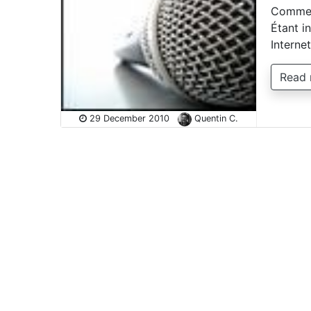
Comment
Étant in
Interne
Read
29 December 2010
Quentin C.