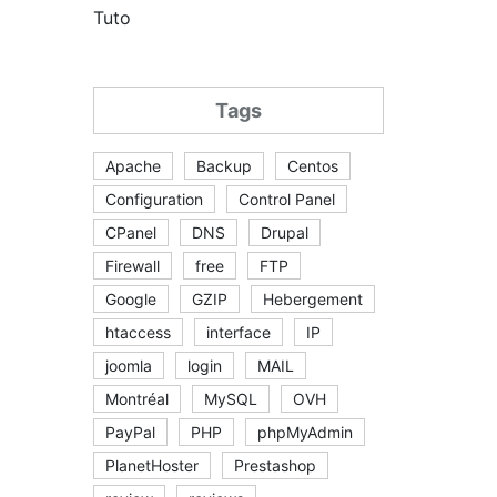
Tuto
Tags
Apache
Backup
Centos
Configuration
Control Panel
CPanel
DNS
Drupal
Firewall
free
FTP
Google
GZIP
Hebergement
htaccess
interface
IP
joomla
login
MAIL
Montréal
MySQL
OVH
PayPal
PHP
phpMyAdmin
PlanetHoster
Prestashop