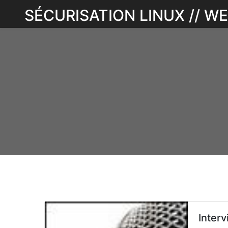
Skip
SÉCURISATION LINUX // 
to
content
Interv