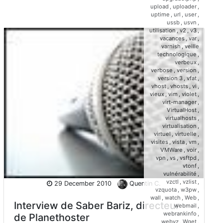
upload
,
uploader
,
uptime
,
url
,
user
,
ussb
,
usvn
,
utilisation
,
v2
,
v3
,
vacances
,
var
,
varnish
,
veille
technologique
,
verbeux
,
verbose
,
version
,
version 3
,
vfat
,
vhost
,
vhosts
,
vi
,
vieux
,
vim
,
violet
,
virt-manager
,
VirtualHost
,
virtualhosts
,
virtualisation
,
virtuel
,
virtuelle
,
visites
,
vista
,
vm
,
VMWare
,
voir
,
vpn
,
vs
,
vsftpd
,
vtonf
,
vulnérabilité
,
vzctl
,
vzlist
,
29 December 2010
Quentin C.
vzquota
,
w3pw
,
wall
,
watch
,
Web
,
Interview de Saber Bariz, directeur
webmail
,
webrankinfo
,
de Planethoster
webvz
,
Wget
,