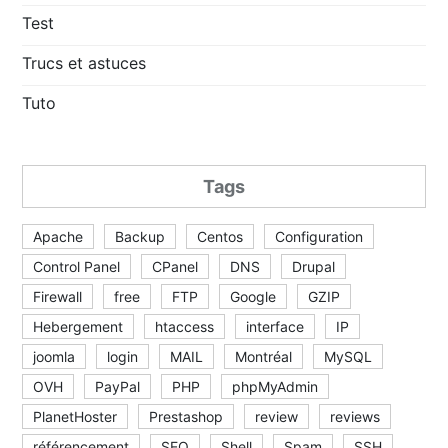
Test
Trucs et astuces
Tuto
Tags
Apache
Backup
Centos
Configuration
Control Panel
CPanel
DNS
Drupal
Firewall
free
FTP
Google
GZIP
Hebergement
htaccess
interface
IP
joomla
login
MAIL
Montréal
MySQL
OVH
PayPal
PHP
phpMyAdmin
PlanetHoster
Prestashop
review
reviews
référencement
SEO
Shell
Spam
SSH