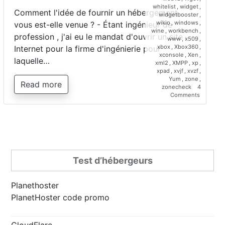
whitelist
,
widget
,
Comment l'idée de fournir un hébergement
widgetbooster
,
wikio
,
windows
,
vous est-elle venue ? - Étant ingénieur de
wine
,
workbench
,
profession , j'ai eu le mandat d'ouvrir un site
www
,
x509
,
xbox
,
Xbox360
,
Internet pour la firme d'ingénierie pour
xconsole
,
Xen
,
laquelle…
xml2
,
XMPP
,
xp
,
xpad
,
xvjf
,
xvzf
,
Yum
,
zone
,
Read more
zonecheck
4
on
Comments
Interview
de
Saber
Bariz,
directeur
de
Planetho
Test d’hébergeurs
Planethoster
PlanetHoster code promo
CloudFlare