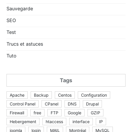
Sauvegarde
SEO
Test
Trucs et astuces
Tuto
Tags
Apache
Backup
Centos
Configuration
Control Panel
CPanel
DNS
Drupal
Firewall
free
FTP
Google
GZIP
Hebergement
htaccess
interface
IP
joomla
login
MAIL
Montréal
MySQL