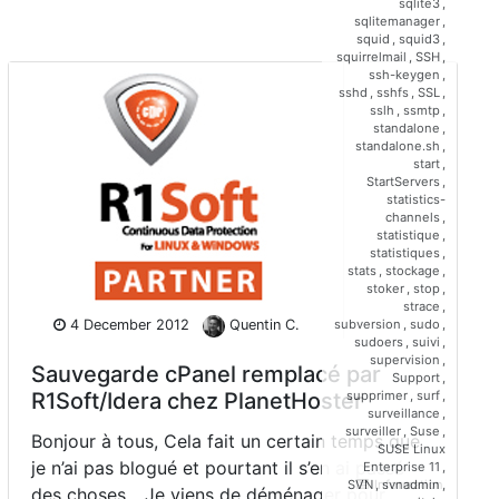
sqlite3
,
sqlitemanager
,
squid
,
squid3
,
squirrelmail
,
SSH
,
ssh-keygen
,
sshd
,
sshfs
,
SSL
,
sslh
,
ssmtp
,
standalone
,
standalone.sh
,
start
,
StartServers
,
statistics-
channels
,
statistique
,
statistiques
,
stats
,
stockage
,
stoker
,
stop
,
strace
,
subversion
,
sudo
,
4 December 2012
Quentin C.
sudoers
,
suivi
,
supervision
,
Sauvegarde cPanel remplacé par
Support
,
R1Soft/Idera chez PlanetHoster
supprimer
,
surf
,
surveillance
,
surveiller
,
Suse
,
Bonjour à tous, Cela fait un certain temps que
SUSE Linux
je n’ai pas blogué et pourtant il s’en ai passé
Enterprise 11
,
Information
SVN
,
svnadmin
,
des choses... Je viens de déménager pour