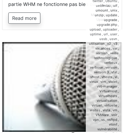
twitter
,
Ubuntu
,
partie WHM ne fonctionne pas bien ou…
CPanel
,
uebimiau
,
uif
,
crontab
,
MAJ
,
umount
,
unix
,
Mise a jour
,
SSH
,
unzip
,
update
,
Read more
Upade
,
upcp
,
upgrade
,
WHM
upgrade.php
,
upload
,
uploader
,
uptime
,
url
,
user
,
ussb
,
usvn
,
utilisation
,
v2
,
v3
,
vacances
,
var
,
varnish
,
veille
technologique
,
verbeux
,
verbose
,
version
,
version 3
,
vfat
,
vhost
,
vhosts
,
vi
,
vieux
,
vim
,
violet
,
virt-manager
,
VirtualHost
,
virtualhosts
,
virtualisation
,
virtuel
,
virtuelle
,
visites
,
vista
,
vm
,
VMWare
,
voir
,
vpn
,
vs
,
vsftpd
,
vtonf
,
vulnérabilité
,