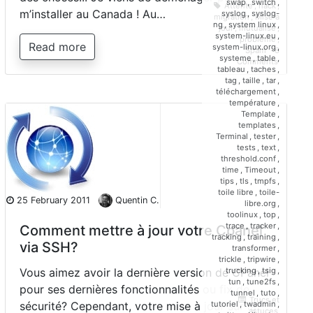
swap
,
switch
,
Attente
,
hack
,
m’installer au Canada ! Au…
syslog
,
syslog-
migration
,
Mise a
ng
,
system linux
,
jour
,
mutualisé
,
system-linux.eu
,
problème
,
Read more
system-linux.org
,
Spam
6
systeme
,
table
,
on
Comments
tableau
,
taches
,
Sauvegar
tag
,
taille
,
tar
,
cPanel
téléchargement
,
remplacé
température
,
par
Template
,
R1Soft/Id
templates
,
chez
Terminal
,
tester
,
PlanetHo
tests
,
text
,
threshold.conf
,
time
,
Timeout
,
tips
,
tls
,
tmpfs
,
toile libre
,
toile-
25 February 2011
Quentin C.
libre.org
,
toolinux
,
top
,
trace
,
tracker
,
Comment mettre à jour votre Cpanel
tracking
,
training
,
via SSH?
transformer
,
trickle
,
tripwire
,
trucking
,
tsig
,
Vous aimez avoir la dernière version de CPanel
tun
,
tune2fs
,
pour ses dernières fonctionnalités ou fix de
tunnel
,
tuto
,
Trucs et
tutoriel
,
twadmin
,
sécurité? Cependant, votre mise à jour sur la
astuces