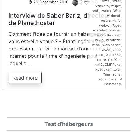
vzctl
,
vzlist
,
29 December 2010
Quentin C.
vzquota
,
w3pw
,
wall
,
watch
,
Web
,
Interview de Saber Bariz, directeur
webmail
,
webrankinfo
,
de Planethoster
webvz
,
Wget
,
whitelist
,
widget
,
Comment l'idée de fournir un hébergement
widgetbooster
,
wikio
,
windows
,
vous est-elle venue ? - Étant ingénieur de
wine
,
workbench
,
profession , j'ai eu le mandat d'ouvrir un site
www
,
x509
,
xbox
,
Xbox360
,
Internet pour la firme d'ingénierie pour
xconsole
,
Xen
,
laquelle…
xml2
,
XMPP
,
xp
,
xpad
,
xvjf
,
xvzf
,
Yum
,
zone
,
Read more
zonecheck
4
on
Comments
Interview
de
Saber
Bariz,
directeur
de
Planetho
Test d’hébergeurs