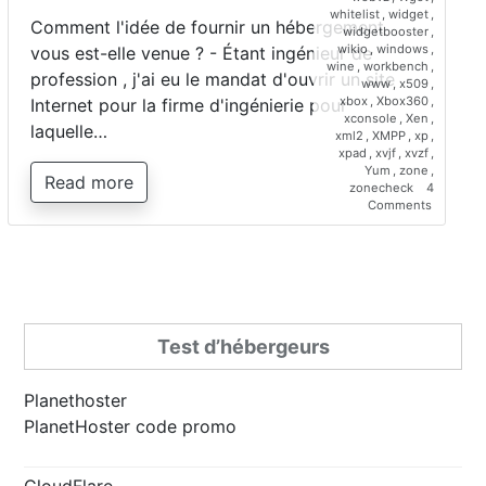
whitelist
,
widget
,
Comment l'idée de fournir un hébergement
widgetbooster
,
wikio
,
windows
,
vous est-elle venue ? - Étant ingénieur de
wine
,
workbench
,
profession , j'ai eu le mandat d'ouvrir un site
www
,
x509
,
xbox
,
Xbox360
,
Internet pour la firme d'ingénierie pour
xconsole
,
Xen
,
laquelle…
xml2
,
XMPP
,
xp
,
xpad
,
xvjf
,
xvzf
,
Yum
,
zone
,
Read more
zonecheck
4
on
Comments
Interview
de
Saber
Bariz,
directeur
de
Planetho
Test d’hébergeurs
Planethoster
PlanetHoster code promo
CloudFlare