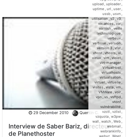
upload
,
uploader
,
uptime
,
url
,
user
,
ussb
,
usvn
,
utilisation
,
v2
,
v3
,
vacances
,
var
,
varnish
,
veille
technologique
,
verbeux
,
verbose
,
version
,
version 3
,
vfat
,
vhost
,
vhosts
,
vi
,
vieux
,
vim
,
violet
,
virt-manager
,
VirtualHost
,
virtualhosts
,
virtualisation
,
virtuel
,
virtuelle
,
visites
,
vista
,
vm
,
VMWare
,
voir
,
vpn
,
vs
,
vsftpd
,
vtonf
,
vulnérabilité
,
vzctl
,
vzlist
,
29 December 2010
Quentin C.
vzquota
,
w3pw
,
wall
,
watch
,
Web
,
Interview de Saber Bariz, directeur
webmail
,
webrankinfo
,
de Planethoster
webvz
,
Wget
,