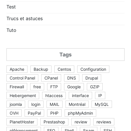
Test
Trucs et astuces
Tuto
Tags
Apache
Backup
Centos
Configuration
Control Panel
CPanel
DNS
Drupal
Firewall
free
FTP
Google
GZIP
Hebergement
htaccess
interface
IP
joomla
login
MAIL
Montréal
MySQL
OVH
PayPal
PHP
phpMyAdmin
PlanetHoster
Prestashop
review
reviews
référencement
SEO
Shell
Spam
SSH