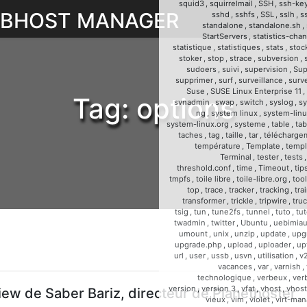
squid3
,
squirrelmail
,
SSH
,
ssh-ke
WEBHOST MANAGER
sshd
,
sshfs
,
SSL
,
sslh
,
s
standalone
,
standalone.sh
,
StartServers
,
statistics-cha
statistique
,
statistiques
,
stats
,
stoc
stoker
,
stop
,
strace
,
subversion
,
sudoers
,
suivi
,
supervision
,
Sup
supprimer
,
surf
,
surveillance
,
surve
Suse
,
SUSE Linux Enterprise 11
,
Tag:
options
svnadmin
,
swap
,
switch
,
syslog
,
sy
ng
,
system linux
,
system-linu
system-linux.org
,
systeme
,
table
,
tab
taches
,
tag
,
taille
,
tar
,
télécharge
température
,
Template
,
templ
Terminal
,
tester
,
tests
threshold.conf
,
time
,
Timeout
,
tip
tmpfs
,
toile libre
,
toile-libre.org
,
too
top
,
trace
,
tracker
,
tracking
,
tra
transformer
,
trickle
,
tripwire
,
tru
tsig
,
tun
,
tune2fs
,
tunnel
,
tuto
,
tut
twadmin
,
twitter
,
Ubuntu
,
uebimia
umount
,
unix
,
unzip
,
update
,
upg
upgrade.php
,
upload
,
uploader
,
up
url
,
user
,
ussb
,
usvn
,
utilisation
,
v
vacances
,
var
,
varnish
,
technologique
,
verbeux
,
ver
version
,
version 3
,
vfat
,
vhost
,
vhost
iew de Saber Bariz, directeur de Planethoster
vieux
,
vim
,
violet
,
virt-man