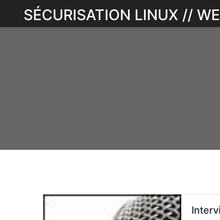
Skip
SÉCURISATION LINUX // 
to
content
Interv