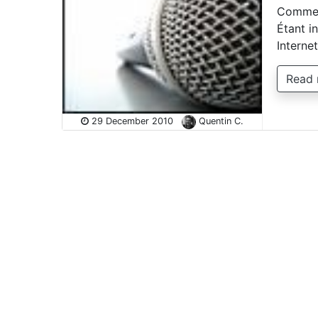
Comment
Étant in
Interne
Read
29 December 2010
Quentin C.