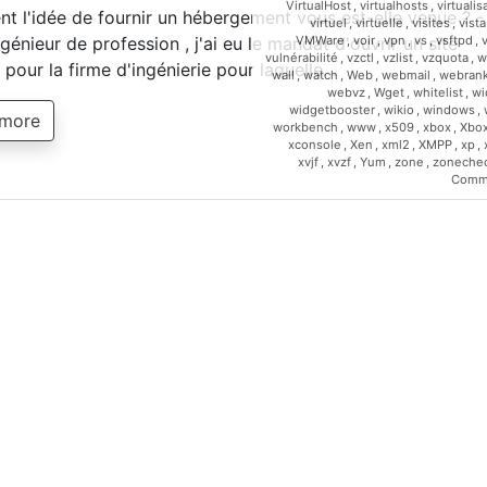
VirtualHost
,
virtualhosts
,
virtualis
 l'idée de fournir un hébergement vous est-elle venue ? -
virtuel
,
virtuelle
,
visites
,
vista
VMWare
,
voir
,
vpn
,
vs
,
vsftpd
,
génieur de profession , j'ai eu le mandat d'ouvrir un site
vulnérabilité
,
vzctl
,
vzlist
,
vzquota
,
w
t pour la firme d'ingénierie pour laquelle…
wall
,
watch
,
Web
,
webmail
,
webrank
webvz
,
Wget
,
whitelist
,
wi
widgetbooster
,
wikio
,
windows
,
 more
workbench
,
www
,
x509
,
xbox
,
Xbo
xconsole
,
Xen
,
xml2
,
XMPP
,
xp
,
xvjf
,
xvzf
,
Yum
,
zone
,
zoneche
Comm