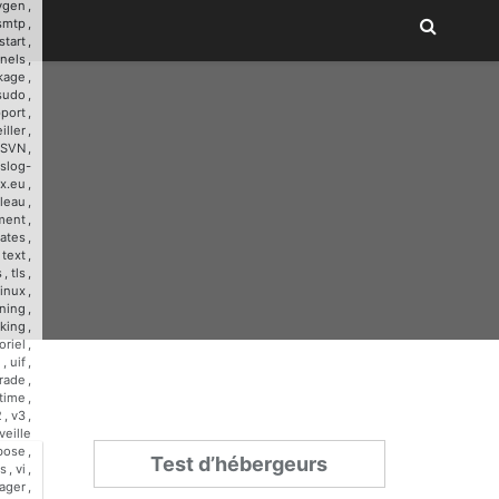
ygen
,
smtp
,
start
,
nnels
,
kage
,
sudo
,
port
,
iller
,
SVN
,
slog-
x.eu
,
leau
,
ment
,
ates
,
,
text
,
s
,
tls
,
linux
,
ining
,
cking
,
oriel
,
u
,
uif
,
rade
,
time
,
2
,
v3
,
veille
bose
,
Test d’hébergeurs
s
,
vi
,
ager
,