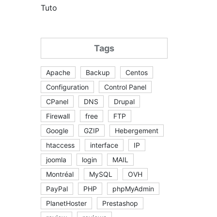
Tuto
Tags
Apache
Backup
Centos
Configuration
Control Panel
CPanel
DNS
Drupal
Firewall
free
FTP
Google
GZIP
Hebergement
htaccess
interface
IP
joomla
login
MAIL
Montréal
MySQL
OVH
PayPal
PHP
phpMyAdmin
PlanetHoster
Prestashop