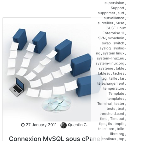
supervision
,
Support
,
supprimer
,
surf
,
surveillance
,
surveiller
,
Suse
,
SUSE Linux
Enterprise 11
,
SVN
,
svnadmin
,
swap
,
switch
,
syslog
,
syslog-
ng
,
system linux
,
system-linux.eu
,
system-linux.org
,
systeme
,
table
,
tableau
,
taches
,
tag
,
taille
,
tar
,
téléchargement
,
température
,
Template
,
templates
,
Terminal
,
tester
,
tests
,
text
,
threshold.conf
,
time
,
Timeout
,
tips
,
tls
,
tmpfs
,
27 January 2011
Quentin C.
toile libre
,
toile-
libre.org
,
Connexion MySQL sous cPanel
toolinux
,
top
,