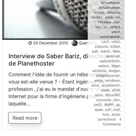
virtualhosts
,
virtualisation
,
virtuel
,
virtuelle
,
visites
,
vista
,
vm
,
VMWare
,
voir
,
vpn
,
vs
,
vsftpd
,
vtonf
,
vulnérabilité
,
vzctl
,
vzlist
,
29 December 2010
Quentin C.
vzquota
,
w3pw
,
wall
,
watch
,
Web
,
Interview de Saber Bariz, directeur
webmail
,
webrankinfo
,
de Planethoster
webvz
,
Wget
,
whitelist
,
widget
,
Comment l'idée de fournir un hébergement
widgetbooster
,
wikio
,
windows
,
vous est-elle venue ? - Étant ingénieur de
wine
,
workbench
,
profession , j'ai eu le mandat d'ouvrir un site
www
,
x509
,
xbox
,
Xbox360
,
Internet pour la firme d'ingénierie pour
xconsole
,
Xen
,
laquelle…
xml2
,
XMPP
,
xp
,
xpad
,
xvjf
,
xvzf
,
Yum
,
zone
,
Read more
zonecheck
4
on
Comments
Interview
de