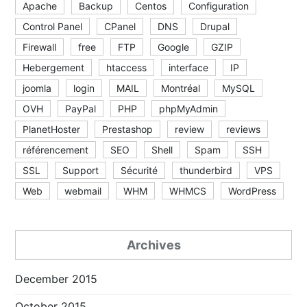
Apache
Backup
Centos
Configuration
Control Panel
CPanel
DNS
Drupal
Firewall
free
FTP
Google
GZIP
Hebergement
htaccess
interface
IP
joomla
login
MAIL
Montréal
MySQL
OVH
PayPal
PHP
phpMyAdmin
PlanetHoster
Prestashop
review
reviews
référencement
SEO
Shell
Spam
SSH
SSL
Support
Sécurité
thunderbird
VPS
Web
webmail
WHM
WHMCS
WordPress
Archives
December 2015
October 2015