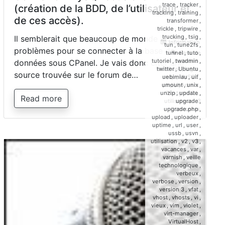
trace
,
tracker
,
(création de la BDD, de l’utilisateur et
tracking
,
training
,
de ces accès).
transformer
,
trickle
,
tripwire
,
trucking
,
tsig
,
Il semblerait que beaucoup de monde ait des
Information
tun
,
tune2fs
,
problèmes pour se connecter à la base de
Base de
tunnel
,
tuto
,
données
,
tutoriel
,
twadmin
,
données sous CPanel. Je vais donc citer une
localhost
,
login
,
twitter
,
Ubuntu
,
source trouvée sur le forum de…
mdp
,
MySQL
,
uebimiau
,
uif
,
phpMyAdmin
,
umount
,
unix
,
PostgreSQL
,
unzip
,
update
,
Read more
utilisateur
3
upgrade
,
on
Comments
upgrade.php
,
Connexi
upload
,
uploader
,
MySQL
uptime
,
url
,
user
,
sous
ussb
,
usvn
,
cPanel
utilisation
,
v2
,
v3
,
(création
vacances
,
var
,
de
varnish
,
veille
la
technologique
,
BDD,
verbeux
,
de
verbose
,
version
,
l’utilisate
version 3
,
vfat
,
et
vhost
,
vhosts
,
vi
,
de
vieux
,
vim
,
violet
,
ces
virt-manager
,
accès).
VirtualHost
,