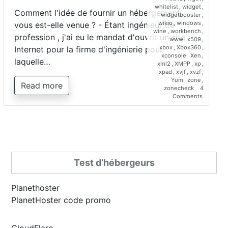
whitelist
,
widget
,
Comment l'idée de fournir un hébergement
widgetbooster
,
wikio
,
windows
,
vous est-elle venue ? - Étant ingénieur de
wine
,
workbench
,
profession , j'ai eu le mandat d'ouvrir un site
www
,
x509
,
xbox
,
Xbox360
,
Internet pour la firme d'ingénierie pour
xconsole
,
Xen
,
laquelle…
xml2
,
XMPP
,
xp
,
xpad
,
xvjf
,
xvzf
,
Yum
,
zone
,
Read more
zonecheck
4
on
Comments
Interview
de
Saber
Bariz,
directeur
de
Planetho
Test d’hébergeurs
Planethoster
PlanetHoster code promo
CloudFlare