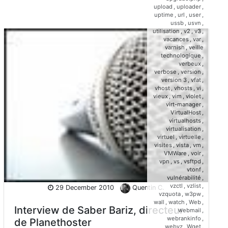
upload
,
uploader
,
uptime
,
url
,
user
,
ussb
,
usvn
,
utilisation
,
v2
,
v3
,
vacances
,
var
,
varnish
,
veille
technologique
,
verbeux
,
verbose
,
version
,
version 3
,
vfat
,
vhost
,
vhosts
,
vi
,
vieux
,
vim
,
violet
,
virt-manager
,
VirtualHost
,
virtualhosts
,
virtualisation
,
virtuel
,
virtuelle
,
visites
,
vista
,
vm
,
VMWare
,
voir
,
vpn
,
vs
,
vsftpd
,
vtonf
,
vulnérabilité
,
vzctl
,
vzlist
,
29 December 2010
Quentin C.
vzquota
,
w3pw
,
wall
,
watch
,
Web
,
Interview de Saber Bariz, directeur
webmail
,
webrankinfo
,
de Planethoster
webvz
,
Wget
,