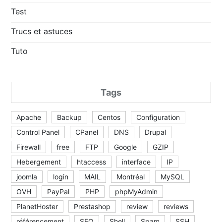
Test
Trucs et astuces
Tuto
Tags
Apache
Backup
Centos
Configuration
Control Panel
CPanel
DNS
Drupal
Firewall
free
FTP
Google
GZIP
Hebergement
htaccess
interface
IP
joomla
login
MAIL
Montréal
MySQL
OVH
PayPal
PHP
phpMyAdmin
PlanetHoster
Prestashop
review
reviews
référencement
SEO
Shell
Spam
SSH