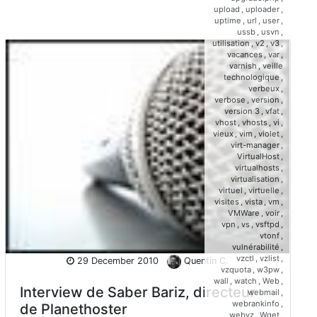
upload
,
uploader
,
uptime
,
url
,
user
,
ussb
,
usvn
,
utilisation
,
v2
,
v3
,
vacances
,
var
,
varnish
,
veille
technologique
,
verbeux
,
verbose
,
version
,
version 3
,
vfat
,
vhost
,
vhosts
,
vi
,
vieux
,
vim
,
violet
,
virt-manager
,
VirtualHost
,
virtualhosts
,
virtualisation
,
virtuel
,
virtuelle
,
visites
,
vista
,
vm
,
VMWare
,
voir
,
vpn
,
vs
,
vsftpd
,
vtonf
,
vulnérabilité
,
vzctl
,
vzlist
,
29 December 2010
Quentin C.
vzquota
,
w3pw
,
wall
,
watch
,
Web
,
Interview de Saber Bariz, directeur
webmail
,
webrankinfo
,
de Planethoster
webvz
,
Wget
,