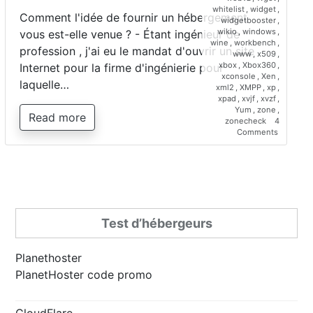
whitelist
,
widget
,
Comment l'idée de fournir un hébergement
widgetbooster
,
wikio
,
windows
,
vous est-elle venue ? - Étant ingénieur de
wine
,
workbench
,
profession , j'ai eu le mandat d'ouvrir un site
www
,
x509
,
xbox
,
Xbox360
,
Internet pour la firme d'ingénierie pour
xconsole
,
Xen
,
laquelle…
xml2
,
XMPP
,
xp
,
xpad
,
xvjf
,
xvzf
,
Yum
,
zone
,
Read more
zonecheck
4
on
Comments
Interview
de
Saber
Bariz,
directeur
de
Planetho
Test d’hébergeurs
Planethoster
PlanetHoster code promo
CloudFlare