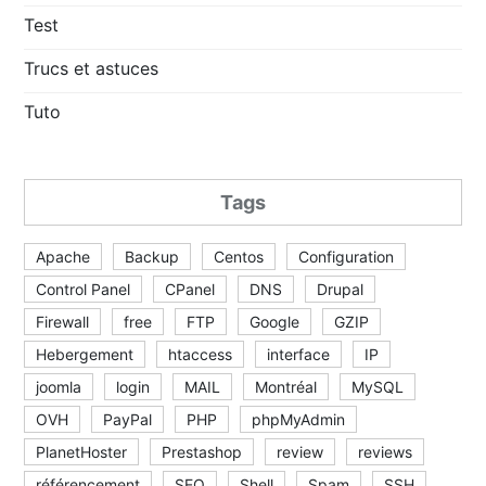
Test
Trucs et astuces
Tuto
Tags
Apache
Backup
Centos
Configuration
Control Panel
CPanel
DNS
Drupal
Firewall
free
FTP
Google
GZIP
Hebergement
htaccess
interface
IP
joomla
login
MAIL
Montréal
MySQL
OVH
PayPal
PHP
phpMyAdmin
PlanetHoster
Prestashop
review
reviews
référencement
SEO
Shell
Spam
SSH