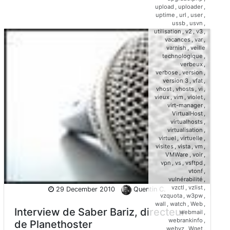
upload
,
uploader
,
uptime
,
url
,
user
,
ussb
,
usvn
,
utilisation
,
v2
,
v3
,
vacances
,
var
,
varnish
,
veille
technologique
,
verbeux
,
verbose
,
version
,
version 3
,
vfat
,
vhost
,
vhosts
,
vi
,
vieux
,
vim
,
violet
,
virt-manager
,
VirtualHost
,
virtualhosts
,
virtualisation
,
virtuel
,
virtuelle
,
visites
,
vista
,
vm
,
VMWare
,
voir
,
vpn
,
vs
,
vsftpd
,
vtonf
,
vulnérabilité
,
vzctl
,
vzlist
,
29 December 2010
Quentin C.
vzquota
,
w3pw
,
wall
,
watch
,
Web
,
Interview de Saber Bariz, directeur
webmail
,
webrankinfo
,
de Planethoster
webvz
,
Wget
,