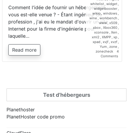
whitelist
,
widget
,
Comment l'idée de fournir un hébergement
widgetbooster
,
wikio
,
windows
,
vous est-elle venue ? - Étant ingénieur de
wine
,
workbench
,
profession , j'ai eu le mandat d'ouvrir un site
www
,
x509
,
xbox
,
Xbox360
,
Internet pour la firme d'ingénierie pour
xconsole
,
Xen
,
laquelle…
xml2
,
XMPP
,
xp
,
xpad
,
xvjf
,
xvzf
,
Yum
,
zone
,
Read more
zonecheck
4
on
Comments
Interview
de
Saber
Bariz,
directeur
de
Planetho
Test d’hébergeurs
Planethoster
PlanetHoster code promo
CloudFlare