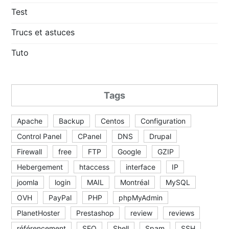
Test
Trucs et astuces
Tuto
Tags
Apache
Backup
Centos
Configuration
Control Panel
CPanel
DNS
Drupal
Firewall
free
FTP
Google
GZIP
Hebergement
htaccess
interface
IP
joomla
login
MAIL
Montréal
MySQL
OVH
PayPal
PHP
phpMyAdmin
PlanetHoster
Prestashop
review
reviews
référencement
SEO
Shell
Spam
SSH