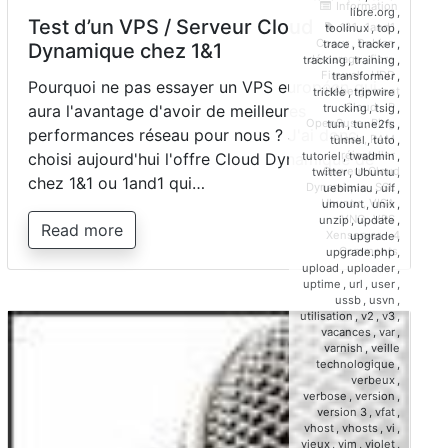
Information
libre.org
,
Test d’un VPS / Serveur Cloud
1&1
,
1and1
,
toolinux
,
top
,
Coeur
,
Debian
,
trace
,
tracker
,
Dynamique chez 1&1
démarage
,
fibre
,
tracking
,
training
,
Firewall
,
HDD
,
transformer
,
Pourquoi ne pas essayer un VPS européen qui
Hébergement
trickle
,
tripwire
,
Cloud
,
IP
,
trucking
,
tsig
,
aura l'avantage d'avoir de meilleures
OpenSuse
,
Ping
,
tun
,
tune2fs
,
performances réseau pour nous ? J'ai donc
Plesk
,
RAM
,
tunnel
,
tuto
,
réinstaller
,
tutoriel
,
twadmin
,
choisi aujourd'hui l'offre Cloud Dynamique de
Serveur Cloud
twitter
,
Ubuntu
,
chez 1&1 ou 1and1 qui…
Dynamique
,
SSL
,
uebimiau
,
uif
,
Ubuntu
,
VISA
,
umount
,
unix
,
VNC
,
VPS
,
unzip
,
update
,
Read more
Xenserver
4
upgrade
,
on
Comments
upgrade.php
,
Test
upload
,
uploader
,
d’un
uptime
,
url
,
user
,
VPS
ussb
,
usvn
,
/
utilisation
,
v2
,
v3
,
Serveur
vacances
,
var
,
Cloud
varnish
,
veille
Dynamiq
technologique
,
chez
verbeux
,
1&1
verbose
,
version
,
version 3
,
vfat
,
vhost
,
vhosts
,
vi
,
vieux
,
vim
,
violet
,