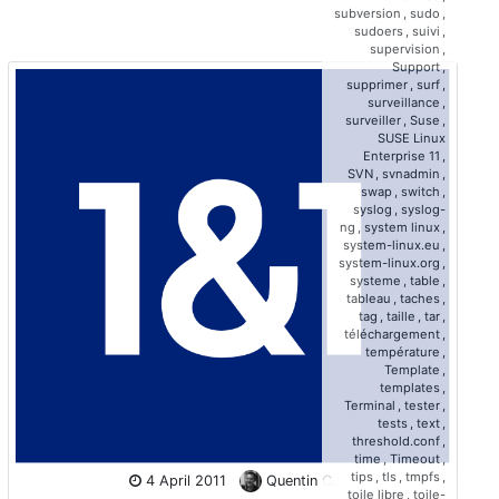
subversion
,
sudo
,
sudoers
,
suivi
,
supervision
,
Support
,
supprimer
,
surf
,
surveillance
,
surveiller
,
Suse
,
SUSE Linux
Enterprise 11
,
SVN
,
svnadmin
,
swap
,
switch
,
syslog
,
syslog-
ng
,
system linux
,
system-linux.eu
,
system-linux.org
,
systeme
,
table
,
tableau
,
taches
,
tag
,
taille
,
tar
,
téléchargement
,
température
,
Template
,
templates
,
Terminal
,
tester
,
tests
,
text
,
threshold.conf
,
time
,
Timeout
,
tips
,
tls
,
tmpfs
,
4 April 2011
Quentin C.
toile libre
,
toile-