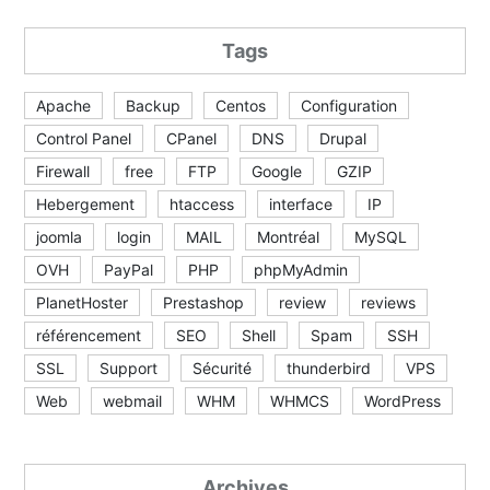
Tags
Apache
Backup
Centos
Configuration
Control Panel
CPanel
DNS
Drupal
Firewall
free
FTP
Google
GZIP
Hebergement
htaccess
interface
IP
joomla
login
MAIL
Montréal
MySQL
OVH
PayPal
PHP
phpMyAdmin
PlanetHoster
Prestashop
review
reviews
référencement
SEO
Shell
Spam
SSH
SSL
Support
Sécurité
thunderbird
VPS
Web
webmail
WHM
WHMCS
WordPress
Archives