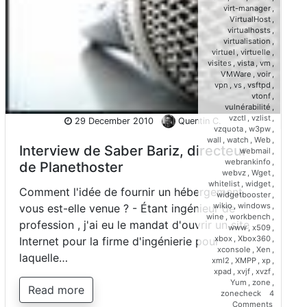
virt-manager
,
VirtualHost
,
virtualhosts
,
virtualisation
,
virtuel
,
virtuelle
,
visites
,
vista
,
vm
,
VMWare
,
voir
,
vpn
,
vs
,
vsftpd
,
vtonf
,
vulnérabilité
,
vzctl
,
vzlist
,
29 December 2010
Quentin C.
vzquota
,
w3pw
,
wall
,
watch
,
Web
,
Interview de Saber Bariz, directeur
webmail
,
webrankinfo
,
de Planethoster
webvz
,
Wget
,
whitelist
,
widget
,
Comment l'idée de fournir un hébergement
widgetbooster
,
wikio
,
windows
,
vous est-elle venue ? - Étant ingénieur de
wine
,
workbench
,
profession , j'ai eu le mandat d'ouvrir un site
www
,
x509
,
xbox
,
Xbox360
,
Internet pour la firme d'ingénierie pour
xconsole
,
Xen
,
laquelle…
xml2
,
XMPP
,
xp
,
xpad
,
xvjf
,
xvzf
,
Yum
,
zone
,
Read more
zonecheck
4
on
Comments