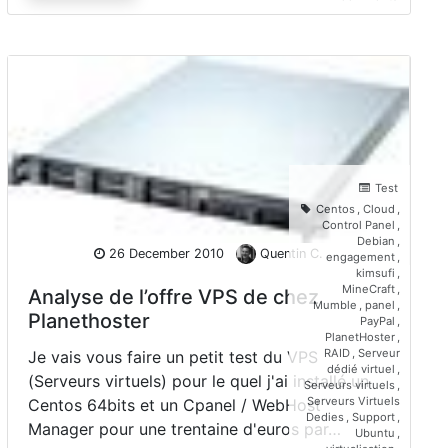
Interview
de
Saber
Bariz,
directeur
de
Planetho
Test
Centos
,
Cloud
,
Control Panel
,
Debian
,
26 December 2010
Quentin C.
engagement
,
kimsufi
,
MineCraft
,
Analyse de l’offre VPS de chez
Mumble
,
panel
,
Planethoster
PayPal
,
PlanetHoster
,
RAID
,
Serveur
Je vais vous faire un petit test du VPS
dédié virtuel
,
(Serveurs virtuels) pour le quel j'ai installé un
Serveurs virtuels
,
Serveurs Virtuels
Centos 64bits et un Cpanel / WebHost
Dedies
,
Support
,
Manager pour une trentaine d'euros par…
Ubuntu
,